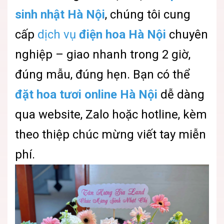
sinh nhật Hà Nội
, chúng tôi cung
cấp
dịch vụ
điện hoa Hà Nội
chuyên
nghiệp – giao nhanh trong 2 giờ,
đúng mẫu, đúng hẹn. Bạn có thể
đặt hoa tươi online Hà Nội
dễ dàng
qua website, Zalo hoặc hotline, kèm
theo thiệp chúc mừng viết tay miễn
phí.