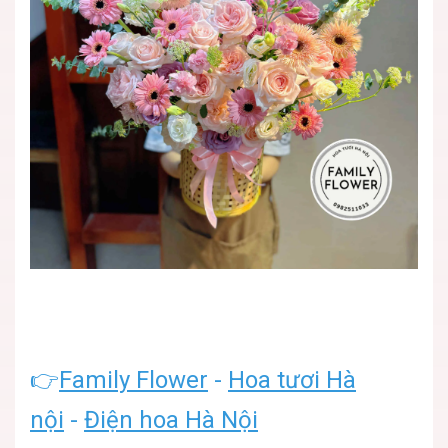
👉
Family Flower
-
Hoa tươi Hà
nội
-
Điện hoa Hà Nội