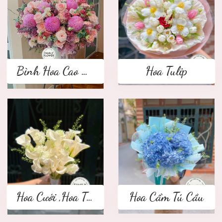
Bình Hoa Cao Cấp
Hoa Tulip
Hoa Cưới ,Hoa Tay Cầm Cô Dâu
Hoa Cẩm Tú Cầu