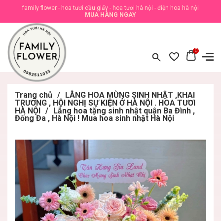
family flower - hoa tươi cầu giấy - hoa tươi hà nội - điện hoa hà nội
MUA HÀNG NGAY
0
Trang chủ
/
LẴNG HOA MỪNG SINH NHẬT ,KHAI
TRƯƠNG , HỘI NGHỊ SỰ KIỆN Ở HÀ NỘI . HOA TƯƠI
HÀ NỘI
/
Lẵng hoa tặng sinh nhật quận Ba Đình ,
Đống Đa , Hà Nội ! Mua hoa sinh nhật Hà Nội