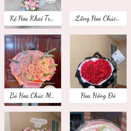
Kệ Hoa Khai Trương 2 tầng
Lẵng Hoa Chúc Mừng
Bó Hoa Chúc Mừng
Hoa Hồng Đỏ