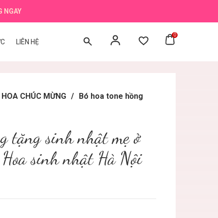
G NGAY
0
ỨC
LIÊN HỆ
BÓ HOA CHÚC MỪNG
/
Bó hoa tone hồng
g tặng sinh nhật mẹ ở
 Hoa sinh nhật Hà Nội