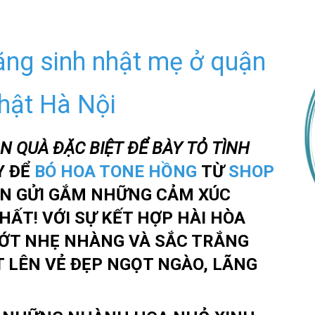
ặng sinh nhật mẹ ở quận
nhật Hà Nội
 QUÀ ĐẶC BIỆT ĐỂ BÀY TỎ TÌNH
Y ĐỂ
BÓ HOA TONE HỒNG
TỪ
SHOP
N GỬI GẮM NHỮNG CẢM XÚC
HẤT! VỚI SỰ KẾT HỢP HÀI HÒA
ỚT NHẸ NHÀNG VÀ SẮC TRẮNG
T LÊN VẺ ĐẸP NGỌT NGÀO, LÃNG