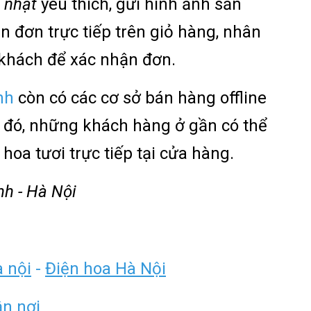
 nhật
yêu thích, gửi hình ảnh sản
n đơn trực tiếp trên giỏ hàng, nhân
ý khách để xác nhận đơn.
nh
còn có các cơ sở bán hàng offline
o đó, những khách hàng ở gần có thể
hoa tươi trực tiếp tại cửa hàng.
nh - Hà Nội
à nội
-
Điện hoa Hà Nội
ận nơi