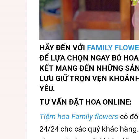
HÃY ĐẾN VỚI
FAMILY FLOWER
ĐỂ LỰA CHỌN NGAY BÓ HOA
KẾT MANG ĐẾN NHỮNG SẢN 
LƯU GIỮ TRỌN VẸN KHOẢNH
YÊU.
TƯ VẤN ĐẶT HOA ONLINE:
Tiệm hoa Family flowers
có độ
24/24 cho các quý khác hàng.