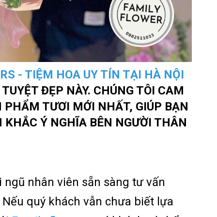
S - TIỆM HOA UY TÍN TẠI HÀ NỘI
 TUYỆT ĐẸP NÀY. CHÚNG TÔI CAM
PHẨM TƯƠI MỚI NHẤT, GIÚP BẠN
 KHẮC Ý NGHĨA BÊN NGƯỜI THÂN
i ngũ nhân viên sẵn sàng tư vấn
 Nếu quý khách vẫn chưa biết lựa