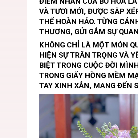
ĐIỂM NHẤN CỦA BÓ HOA L
VÀ TƯƠI MỚI, ĐƯỢC SẮP XẾ
THỂ HOÀN HẢO. TỪNG CÁNH
THƯƠNG, GỬI GẮM SỰ QUAN
KHÔNG CHỈ LÀ MỘT MÓN QU
HIỆN SỰ TRÂN TRỌNG VÀ 
BIỆT TRONG CUỘC ĐỜI MÌNH
TRONG GIẤY HỒNG MỀM MẠI
TAY XINH XẮN, MANG ĐẾN S