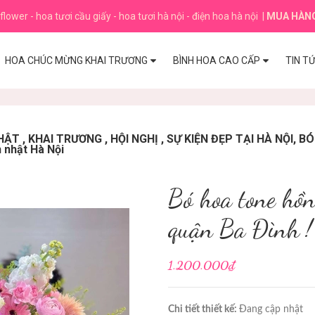
flower - hoa tươi cầu giấy - hoa tươi hà nội - điện hoa hà nội
|
MUA HÀN
HOA CHÚC MỪNG KHAI TRƯƠNG
BÌNH HOA CAO CẤP
TIN T
T , KHAI TRƯƠNG , HỘI NGHỊ , SỰ KIỆN ĐẸP TẠI HÀ NỘI, 
h nhật Hà Nội
Bó hoa tone hồn
quận Ba Đình !
1.200.000₫
Chi tiết thiết kế:
Đang cập nhật