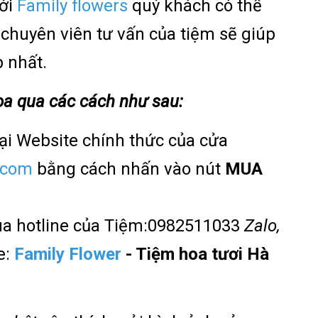
với
Family flowers
quý khách có thể
 chuyên viên tư vấn của tiệm sẽ giúp
 nhất.
hoa qua các cách như sau:
tại Website chính thức của cửa
.com
bằng cách nhấn vào nút
MUA
qua hotline của Tiệm:0982511033
Zalo,
e:
Family Flower
- Tiệm hoa tươi Hà