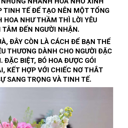
À NHỮNG NHÀNH HOA NHỎ XINH
P TINH TẾ ĐỂ TẠO NÊN MỘT TỔNG
 HOA NHƯ THẦM THÌ LỜI YÊU
 TÂM ĐẾN NGƯỜI NHẬN.
À, ĐÂY CÒN LÀ CÁCH ĐỂ BẠN THỂ
YÊU THƯƠNG DÀNH CHO NGƯỜI ĐẶC
. ĐẶC BIỆT, BÓ HOA ĐƯỢC GÓI
, KẾT HỢP VỚI CHIẾC NƠ THẮT
Ự SANG TRỌNG VÀ TINH TẾ.