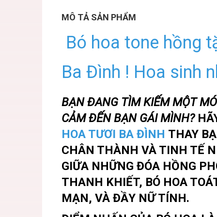
MÔ TẢ SẢN PHẨM
Bó hoa tone hồng t
Ba Đình ! Hoa sinh 
BẠN ĐANG TÌM KIẾM MỘT MÓN
CẢM ĐẾN BẠN GÁI MÌNH?
HÃ
HOA TƯƠI BA ĐÌNH
THAY BẠ
CHÂN THÀNH VÀ TINH TẾ N
GIỮA NHỮNG ĐÓA HỒNG PH
THANH KHIẾT, BÓ HOA TOÁ
MẠN, VÀ ĐẦY NỮ TÍNH.