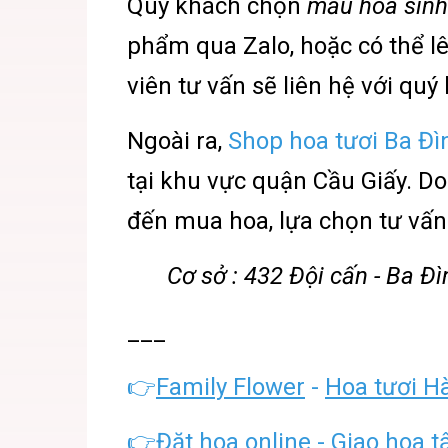
Quý khách chọn
mẫu hoa sinh
phẩm qua Zalo, hoặc có thể lê
viên tư vấn sẽ liên hệ với qu
Ngoài ra,
S
hop hoa tươi Ba Đì
tại khu vực quận Cầu Giấy. D
đến mua hoa, lựa chọn tư vấn 
Cơ sở : 432 Đội cấn - Ba Đì
___
👉
Family Flower
-
Hoa tươi H
👉
Đặt hoa online
- Giao hoa t