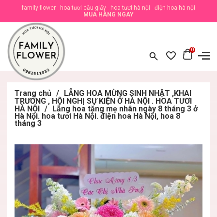
family flower - hoa tươi cầu giấy - hoa tươi hà nội - điện hoa hà nội
MUA HÀNG NGAY
0
Trang chủ
/
LẴNG HOA MỪNG SINH NHẬT ,KHAI
TRƯƠNG , HỘI NGHỊ SỰ KIỆN Ở HÀ NỘI . HOA TƯƠI
HÀ NỘI
/
Lẵng hoa tặng mẹ nhân ngày 8 tháng 3 ở
Hà Nội. hoa tươi Hà Nội. điện hoa Hà Nội, hoa 8
tháng 3