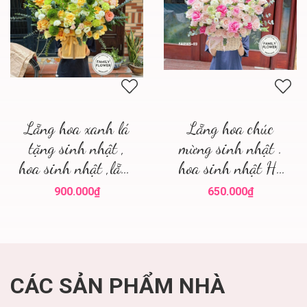
Lẵng hoa xanh lá
Lẵng hoa chúc
tặng sinh nhật ,
mừng sinh nhật .
hoa sinh nhật ,lẵng
hoa sinh nhật Hà
hoa đẹp
Nội
900.000₫
650.000₫
CÁC SẢN PHẨM NHÀ