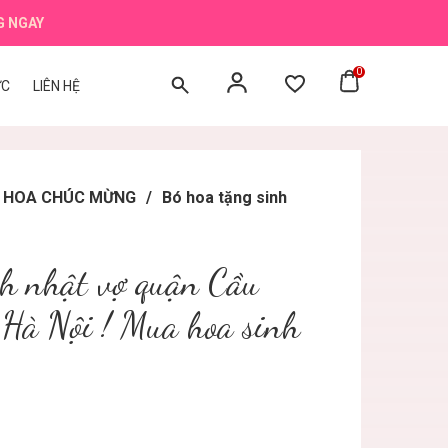
G NGAY
0
ỨC
LIÊN HỆ
BÓ HOA CHÚC MỪNG
/
Bó hoa tặng sinh
nh nhật vợ quận Cầu
 Hà Nội ! Mua hoa sinh