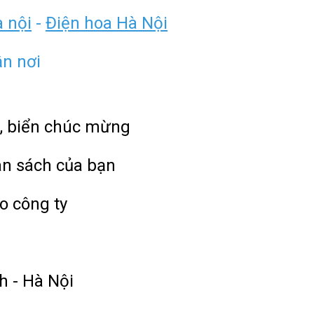
à nội
-
Điện hoa Hà Nội
ận nơi
, biển chúc mừng
ân sách của bạn
o công ty
h - Hà Nội