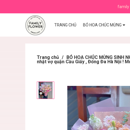
family 
TRANG CHỦ
BÓ HOA CHÚC MỪNG
Trang chủ
/
BÓ HOA CHÚC MỪNG SINH NHẬ
nhật vợ quận Cầu Giấy , Đống Đa Hà Nội ! M