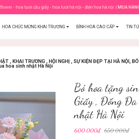
flower - hoa tươi cầu giấy - hoa tươi hà nội - điện hoa hà nội
|
MUA HÀN
HOA CHÚC MỪNG KHAI TRƯƠNG
BÌNH HOA CAO CẤP
TIN T
T , KHAI TRƯƠNG , HỘI NGHỊ , SỰ KIỆN ĐẸP TẠI HÀ NỘI, 
ua hoa sinh nhật Hà Nội
Bó hoa tặng si
Giấy , Đống Đa
nhật Hà Nội
600.000₫
650.000₫