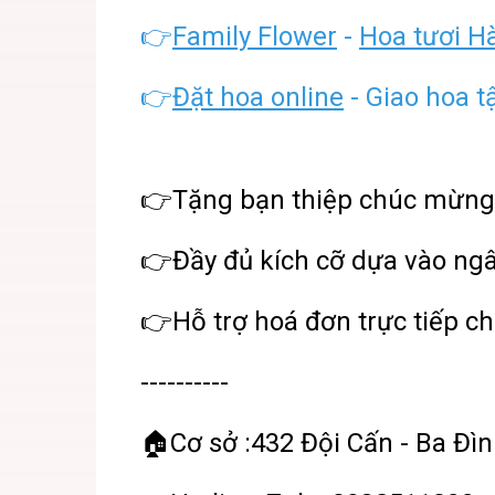
👉
Family Flower
-
Hoa tươi H
👉
Đặt hoa online
- Giao hoa t
👉Tặng bạn thiệp chúc mừng
👉Đầy đủ kích cỡ dựa vào ng
👉Hỗ trợ hoá đơn trực tiếp ch
----------
🏠Cơ sở :432 Đội Cấn - Ba Đìn