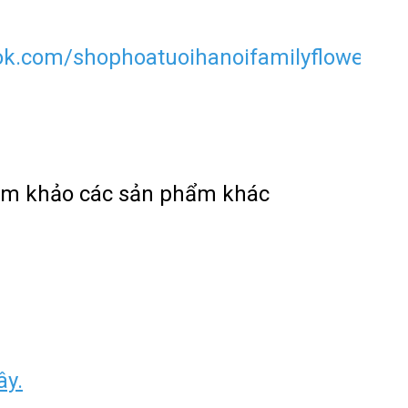
ok.com/shophoatuoihanoifamilyflower?
ham khảo các sản phẩm khác
ây.