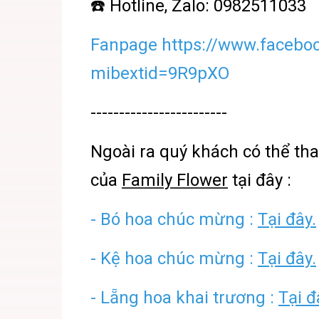
☎️ Hotline, Zalo: 0982511033
Fanpage https://www.facebo
mibextid=9R9pXO
------------------------
Ngoài ra quý khách có thể t
của
Family Flower
tại đây :
- Bó hoa chúc mừng :
Tại đây.
- Kệ hoa chúc mừng :
Tại đây.
- Lẵng hoa khai trương :
Tại đ