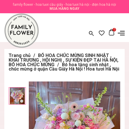
family flower - hoa tươi cầu giấy - hoa tươi hà nội - điện hoa hà nội
MUA HÀNG NGAY
0
Trang chủ
/
BÓ HOA CHÚC MỪNG SINH NHẬT ,
KHAI TRƯƠNG , HỘI NGHỊ , SỰ KIỆN ĐẸP TẠI HÀ NỘI,
BÓ HOA CHÚC MỪNG
/
Bó hoa tặng sinh nhật ,
chúc mừng ở quận Cầu Giấy Hà Nội ! Hoa tươi Hà Nội