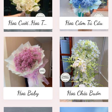
Hoa Cưới ,Hoa Tay Cầm Cô Dâu
Hoa Cẩm Tú Cầu
Hoa Baby
Hoa Chia Buồn