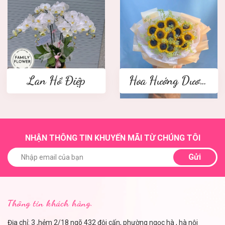
Lan Hồ Điệp
Hoa Hướng Dương
NHẬN THÔNG TIN KHUYẾN MÃI TỪ CHÚNG TÔI
Gửi
Thông tin khách hàng.
Địa chỉ: 3 ,hẻm 2/18 ngõ 432 đội cấn, phường ngọc hà , hà nội