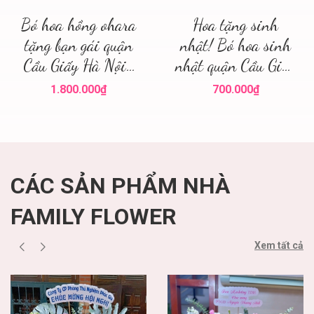
Bó hoa hồng ohara
Hoa tặng sinh
tặng bạn gái quận
nhật! Bó hoa sinh
Cầu Giấy Hà Nội ,
nhật quận Cầu Giấy
điện hoa hà nội
! Family flower hoa
1.800.000₫
700.000₫
sinh nhật cầu giấy
CÁC SẢN PHẨM NHÀ
FAMILY FLOWER
Xem tất cả