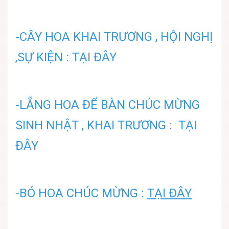
-CÂY HOA KHAI TRƯƠNG , HỘI NGHỊ
,SỰ KIỆN : TẠI ĐÂY
-LẴNG HOA ĐỂ BÀN CHÚC MỪNG
SINH NHẬT , KHAI TRƯƠNG : TẠI
ĐÂY
-BÓ HOA CHÚC MỪNG :
TẠI ĐÂY