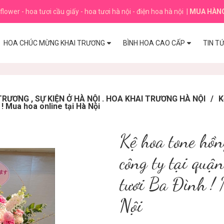
flower - hoa tươi cầu giấy - hoa tươi hà nội - điện hoa hà nội
|
MUA HÀN
HOA CHÚC MỪNG KHAI TRƯƠNG
BÌNH HOA CAO CẤP
TIN T
ƯƠNG , SỰ KIỆN Ở HÀ NỘI . HOA KHAI TRƯƠNG HÀ NỘI
/
K
 ! Mua hoa online tại Hà Nội
Kệ hoa tone hồ
công ty tại quậ
tươi Ba Đình ! 
Nội