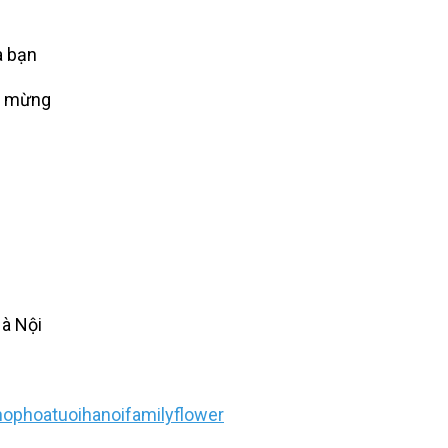
a bạn
úc mừng
Hà Nội
ophoatuoihanoifamilyflower