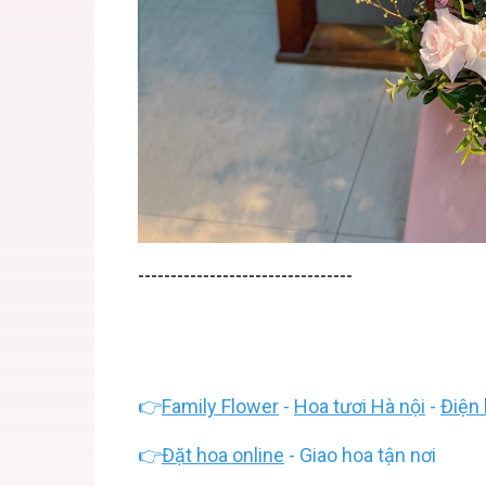
---------------------------------
👉
Family Flower
-
Hoa tươi Hà nội
-
Điện 
👉
Đặt hoa online
- Giao hoa tận nơi