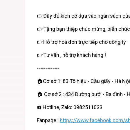
👉Đầy đủ kích cỡ dựa vào ngân sách củ
👉Tặng bạn thiệp chúc mừng, biển ch
👉Hỗ trợ hoá đơn trực tiếp cho công ty
👉Tư vấn , hỗ trợ khách hàng !
-------------
🏠Cơ sở 1: 83 Tô hiệu - Cầu giấy - Hà Nội
🏠 Cơ sở 2 : 434 Đường bưởi - Ba đình - 
☎️ Hotline, Zalo: 0982511033
Fanpage :
https://www.facebook.com/sh