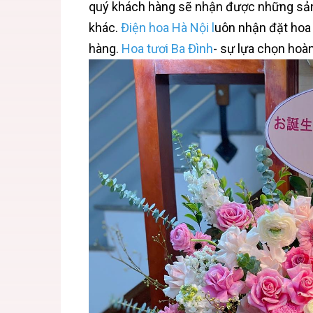
quý khách hàng sẽ nhận được những sản
khác.
Điện hoa Hà Nội
l
uôn nhận đặt hoa 
hàng.
Hoa tươi Ba Đình
- sự lựa chọn hoàn