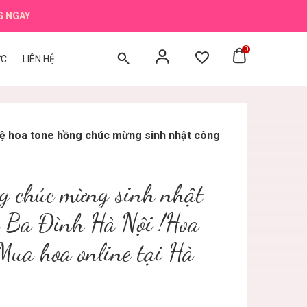
G NGAY
0
ỨC
LIÊN HỆ
ệ hoa tone hồng chúc mừng sinh nhật công
ng chúc mừng sinh nhật
n Ba Đình Hà Nội !Hoa
Mua hoa online tại Hà