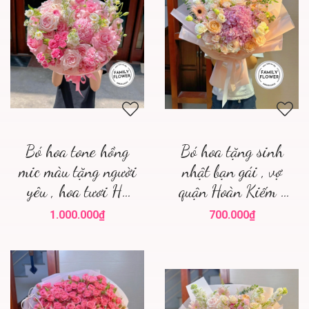
Bó hoa tone hồng
Bó hoa tặng sinh
mic màu tặng người
nhật bạn gái , vợ
yêu , hoa tươi Hà
quận Hoàn Kiếm !
Nội ! Điện hoa Hà
Hoa tươi Hoàn Kiếm
1.000.000₫
700.000₫
Nội