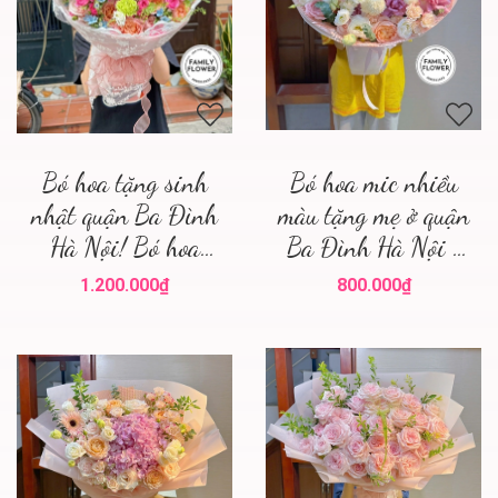
Bó hoa tặng sinh
Bó hoa mic nhiều
nhật quận Ba Đình
màu tặng mẹ ở quận
Hà Nội! Bó hoa
Ba Đình Hà Nội !
tặng người thương
Hoa tươi Ba Đình
1.200.000₫
800.000₫
tại Ba Đình!