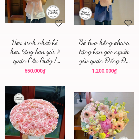
Hoa sinh nhật bó
Bó hoa hồng ohara
hoa tặng bạn gái ở
tặng bạn gái người
quận Cầu Giấy !
yêu quận Đống Đa
Hoa sinh nhật Cầu
Hà Nội ! Hoa tươi
650.000₫
1.200.000₫
Giấy
Đống Đa