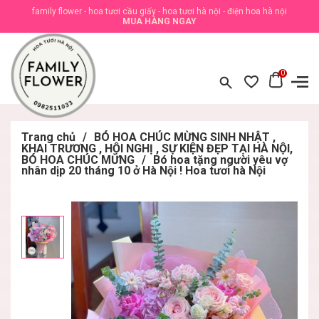
family flower - hoa tươi cầu giấy - hoa tươi hà nội - điện hoa hà nội
MUA HÀNG NGAY
0
Trang chủ
/
BÓ HOA CHÚC MỪNG SINH NHẬT ,
KHAI TRƯƠNG , HỘI NGHỊ , SỰ KIỆN ĐẸP TẠI HÀ NỘI,
BÓ HOA CHÚC MỪNG
/
Bó hoa tặng người yêu vợ
nhân dịp 20 tháng 10 ở Hà Nội ! Hoa tươi hà Nội