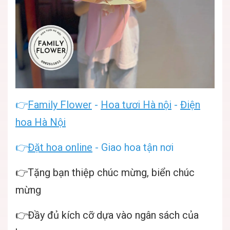
👉
Family Flower
-
Hoa tươi Hà nội
-
Điện
hoa Hà Nội
👉
Đặt hoa online
- Giao hoa tận nơi
👉Tặng bạn thiệp chúc mừng, biển chúc
mừng
👉Đầy đủ kích cỡ dựa vào ngân sách của