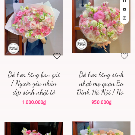
Bó hoa tặng bạn gái
Bó hoa tặng sinh
! Người yêu nhân
nhật mẹ quận Ba
dịp sinh nhật tỏ
Đình Hà Nội ! Hoa
tình ở Hà Nội ! Hoa
sinh nhật
1.000.000₫
950.000₫
tươi Hà Nội