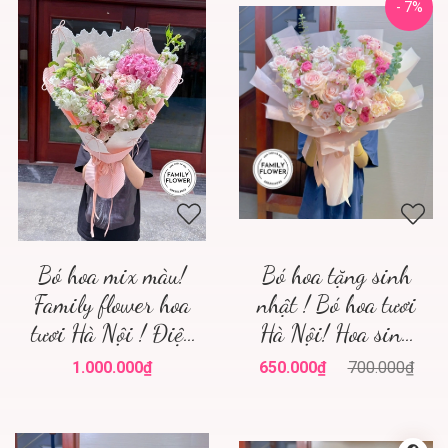
- 7%
Bó hoa mix màu!
Bó hoa tặng sinh
Family flower hoa
nhật ! Bó hoa tươi
tươi Hà Nội ! Điện
Hà Nội! Hoa sinh
hoa Hà Nội
nhật
1.000.000₫
650.000₫
700.000₫