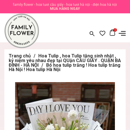
family flower - hoa tươi cầu giấy - hoa tươi hà nội - điện hoa hà nội
MUA HÀNG NGAY
0
Trang chủ
/
Hoa Tulip , hoa Tulip tặng sinh nhật ,
kỷ niệm yêu nhau đẹp tại QUận CẦU GIẤY . QUẬN BA
ĐÌNH - HÀ NỘI
/
Bó hoa tulip trắng ! Hoa tulip trắng
Hà Nội ! Hoa tulip Hà Nội