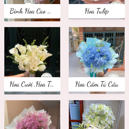
Bình Hoa Cao Cấp
Hoa Tulip
Hoa Cưới ,Hoa Tay Cầm Cô Dâu
Hoa Cẩm Tú Cầu