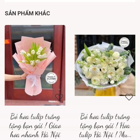
SẢN PHẨM KHÁC
Bó hoa tulip trắng
Bó hoa tulip trắng
tặng bạn gái ! Giao
tặng bạn gái ! Hoa
hoa nhanh Hà Nội
tulip Hà Nội ! Mua