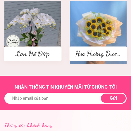
Lan Hồ Điệp
Hoa Hướng Dương
NHẬN THÔNG TIN KHUYẾN MÃI TỪ CHÚNG TÔI
Gửi
Thông tin khách hàng.