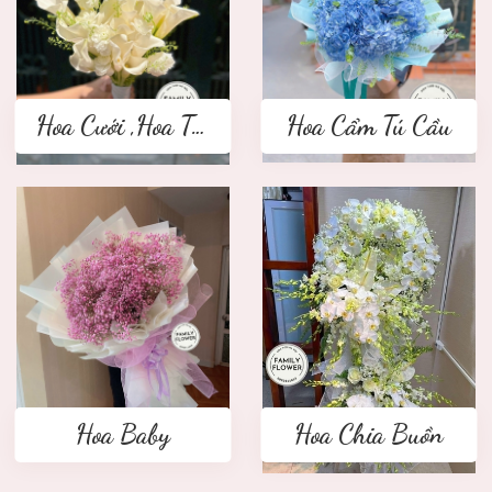
Hoa Cưới ,Hoa Tay Cầm Cô Dâu
Hoa Cẩm Tú Cầu
Hoa Baby
Hoa Chia Buồn