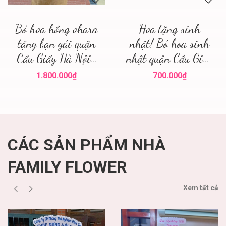
Bó hoa hồng ohara
Hoa tặng sinh
tặng bạn gái quận
nhật! Bó hoa sinh
Cầu Giấy Hà Nội ,
nhật quận Cầu Giấy
điện hoa hà nội
! Family flower hoa
1.800.000₫
700.000₫
sinh nhật cầu giấy
CÁC SẢN PHẨM NHÀ
FAMILY FLOWER
Xem tất cả