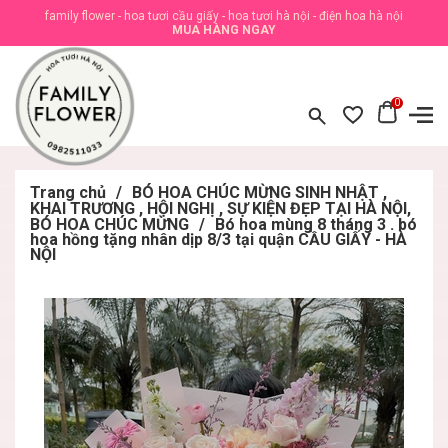
family flower - hoa tươi cầu giấy - hoa tươi hà nội - điện hoa hà nội
MUA HÀNG NGAY
0
Trang chủ
/
BÓ HOA CHÚC MỪNG SINH NHẬT ,
KHAI TRƯƠNG , HỘI NGHỊ , SỰ KIỆN ĐẸP TẠI HÀ NỘI,
BÓ HOA CHÚC MỪNG
/
Bó hoa mùng 8 tháng 3 . bó
hoa hồng tặng nhân dịp 8/3 tại quận CẦU GIẤY - HÀ
NỘI