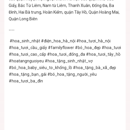
Giấy, Bắc Từ Liêm, Nam từ Liêm, Thanh Xuân, Đống Đa, Ba
Đình, Hai Bà trưng, Hoàn Kiếm, quận Tây Hồ, Quận Hoàng Mai,
Quận Long Biên
----
#hoa_sinh_nhật
#điện_hoa_hà_nội
#hoa_tươi_hà_nội
#hoa_tươi_cầu_giấy
#familyflower
#bó_hoa_đẹp
#hoa_tươi
#hoa_tươi_cao_cấp
#hoa_tươi_đống_đa
#hoa_tươi_tây_hồ
#hoatangnguoiyeu
#hoa_tặng_sinh_nhật_vợ
#bó_hoa_baby_siêu_to_khổng_lồ
#hoa_tặng_bà_xã_đẹp
#hoa_tặng_bạn_gái
#bó_hoa_tặng_người_yêu
#hoa_tươi_ba_đìn