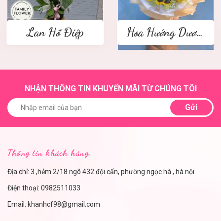
Lan Hồ Điệp
Hoa Hướng Dương
NHẬN THÔNG TIN KHUYẾN MÃI TỪ CHÚNG TÔI
Gửi
Thông tin khách hàng.
Địa chỉ: 3 ,hẻm 2/18 ngõ 432 đội cấn, phường ngọc hà , hà nội
Điện thoại:
0982511033
Email:
khanhcf98@gmail.com