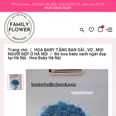
family flower - hoa tươi cầu giấy - hoa tươi hà nội - điện hoa hà nội
MUA HÀNG NGAY
0
Trang chủ
/
HOA BABY TẶNG BẠN GÁI , VỢ , MỌI
NGƯỜI ĐẸP Ở HÀ NỘI
/
Bó hoa baby xanh ngát đẹp
tại Hà Nội . Hoa Baby Hà Nội