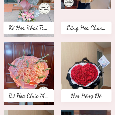
Kệ Hoa Khai Trương 2 tầng
Lẵng Hoa Chúc Mừng
Bó Hoa Chúc Mừng
Hoa Hồng Đỏ