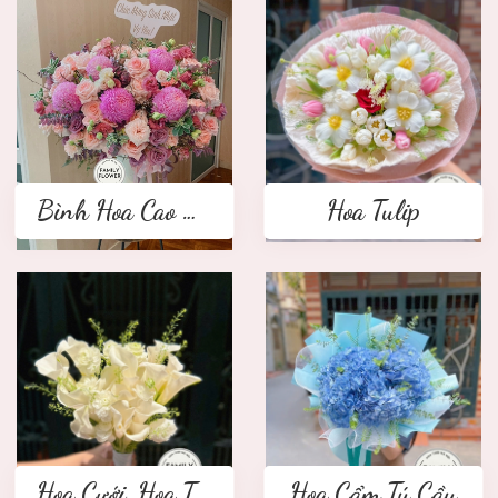
Bình Hoa Cao Cấp
Hoa Tulip
Hoa Cưới ,Hoa Tay Cầm Cô Dâu
Hoa Cẩm Tú Cầu