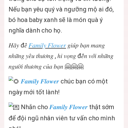
Nếu bạn yêu quý và ngưỡng mộ ai đó,
bó hoa baby xanh sẽ là món quà ý
nghĩa dành cho họ.
𝐻𝑎̃𝑦 đ𝑒̂̉
𝐹𝑎𝑚𝑖𝑙𝑦 𝐹𝑙𝑜𝑤𝑒𝑟
𝑔𝑖𝑢́𝑝 𝑏𝑎̣𝑛 𝑚𝑎𝑛𝑔
𝑛ℎ𝑢̛̃𝑛𝑔 𝑦𝑒̂𝑢 𝑡ℎ𝑢̛𝑜̛𝑛𝑔 , ℎ𝑖 𝑣𝑜̣𝑛𝑔 đ𝑒̂́𝑛 𝑣𝑜̛́𝑖 𝑛ℎ𝑢̛̃𝑛𝑔
𝑛𝑔𝑢̛𝑜̛̀𝑖 𝑡ℎ𝑢̛𝑜̛𝑛𝑔 𝑐𝑢̉𝑎 𝑏𝑎̣𝑛 🤗🤗🤗
𝑭𝒂𝒎𝒊𝒍𝒚 𝑭𝒍𝒐𝒘𝒆𝒓
chúc bạn có một
ngày mới tốt lành!
Nhắn cho
𝑭𝒂𝒎𝒊𝒍𝒚 𝑭𝒍𝒐𝒘𝒆𝒓
thật sớm
để đội ngũ nhân viên tư vấn cho mình