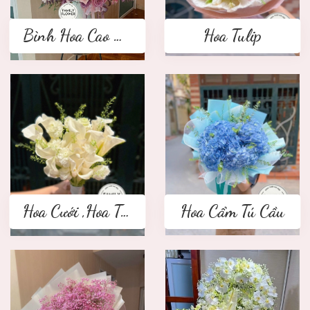
Bình Hoa Cao Cấp
Hoa Tulip
Hoa Cưới ,Hoa Tay Cầm Cô Dâu
Hoa Cẩm Tú Cầu