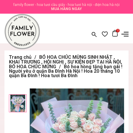
family flower - hoa tươi cầu giấy - hoa tươi hà nội - điện hoa hà nội
MUA HÀNG NGAY
0
Trang chủ
/
BÓ HOA CHÚC MỪNG SINH NHẬT ,
KHAI TRƯƠNG , HỘI NGHỊ , SỰ KIỆN ĐẸP TẠI HÀ NỘI,
BÓ HOA CHÚC MỪNG
/
Bó hoa hồng tặng bạn gái !
Người yêu ở quận Ba Đình Hà Nội ! Hoa 20 tháng 10
quận Ba Đình ! Hoa tươi Ba Đình