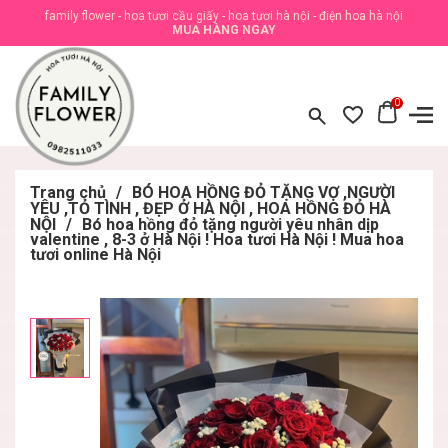
family flower - hoa tươi cầu giấy - hoa tươi hà nội - điện hoa hà nội
MUA HÀNG NGAY
0
Trang chủ
/
BÓ HOA HỒNG ĐỎ TẶNG VỢ ,NGƯỜI
YÊU ,TỎ TÌNH , ĐẸP Ở HÀ NỘI , HOA HỒNG ĐỎ HÀ
NỘI
/
Bó hoa hồng đỏ tặng người yêu nhân dịp
valentine , 8-3 ở Hà Nội ! Hoa tươi Hà Nội ! Mua hoa
tươi online Hà Nội