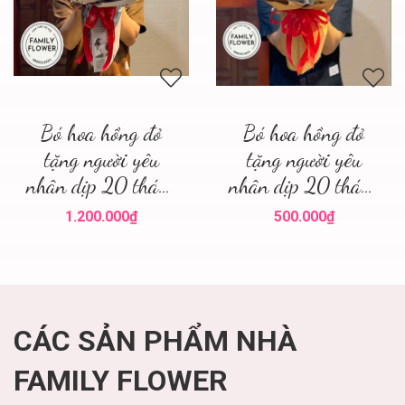
Bó hoa hồng đỏ
Bó hoa hồng đỏ
tặng người yêu
tặng người yêu
nhân dịp 20 tháng
nhân dịp 20 tháng
10! Hoa hồng đỏ Hà
10 quận Ba Đình !
1.200.000₫
500.000₫
Nội ' mua hoa hồng
Mua hoa tươi 20
đỏ
tháng 10
CÁC SẢN PHẨM NHÀ
FAMILY FLOWER