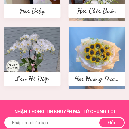
Hoa Baby
Hoa Chia Buồn
Lan Hồ Điệp
Hoa Hướng Dương
NHẬN THÔNG TIN KHUYẾN MÃI TỪ CHÚNG TÔI
Gửi