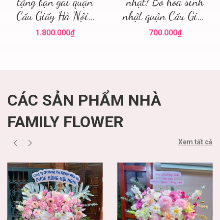
tặng bạn gái quận
nhật! Bó hoa sinh
Cầu Giấy Hà Nội ,
nhật quận Cầu Giấy
điện hoa hà nội
! Family flower hoa
1.800.000₫
700.000₫
sinh nhật cầu giấy
CÁC SẢN PHẨM NHÀ
FAMILY FLOWER
Xem tất cả