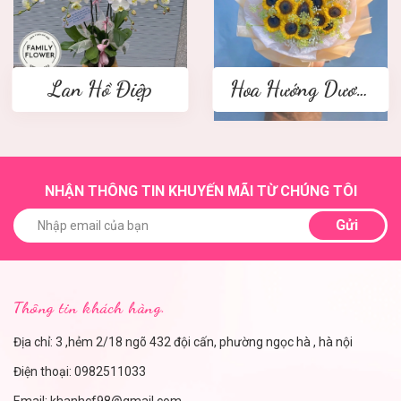
Lan Hồ Điệp
Hoa Hướng Dương
NHẬN THÔNG TIN KHUYẾN MÃI TỪ CHÚNG TÔI
Gửi
Thông tin khách hàng.
Địa chỉ: 3 ,hẻm 2/18 ngõ 432 đội cấn, phường ngọc hà , hà nội
Điện thoại:
0982511033