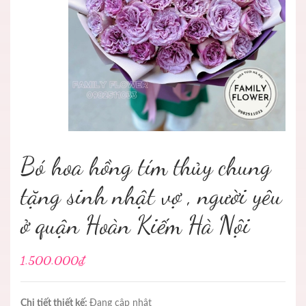
Bó hoa hồng tím thủy chung
tặng sinh nhật vợ , người yêu
ở quận Hoàn Kiếm Hà Nội
1.500.000₫
Chi tiết thiết kế:
Đang cập nhật