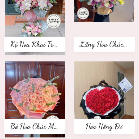
Kệ Hoa Khai Trương 2 tầng
Lẵng Hoa Chúc Mừng
Bó Hoa Chúc Mừng
Hoa Hồng Đỏ