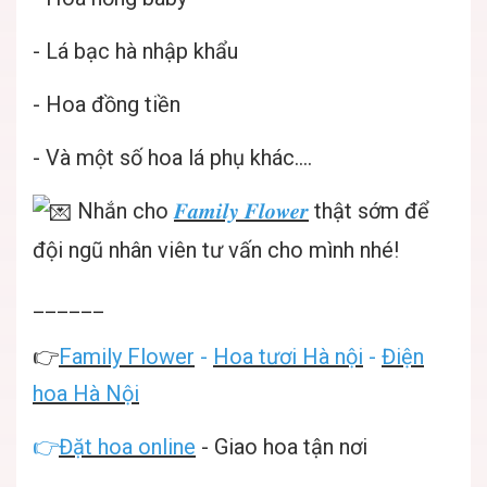
- Lá bạc hà nhập khẩu
- Hoa đồng tiền
- Và một số hoa lá phụ khác....
Nhắn cho
𝑭𝒂𝒎𝒊𝒍𝒚 𝑭𝒍𝒐𝒘𝒆𝒓
thật sớm để
đội ngũ nhân viên tư vấn cho mình nhé!
______
👉
Family Flower
-
Hoa tươi Hà nội
-
Điện
hoa Hà Nội
👉
Đặt hoa online
- Giao hoa tận nơi