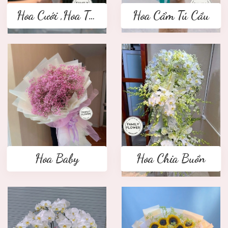
Hoa Cưới ,Hoa Tay Cầm Cô Dâu
Hoa Cẩm Tú Cầu
Hoa Baby
Hoa Chia Buồn