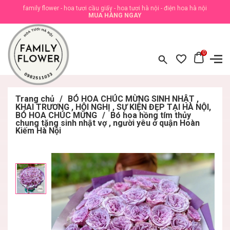
family flower - hoa tươi cầu giấy - hoa tươi hà nội - điện hoa hà nội
MUA HÀNG NGAY
0
Trang chủ
/
BÓ HOA CHÚC MỪNG SINH NHẬT ,
KHAI TRƯƠNG , HỘI NGHỊ , SỰ KIỆN ĐẸP TẠI HÀ NỘI,
BÓ HOA CHÚC MỪNG
/
Bó hoa hồng tím thủy
chung tặng sinh nhật vợ , người yêu ở quận Hoàn
Kiếm Hà Nội