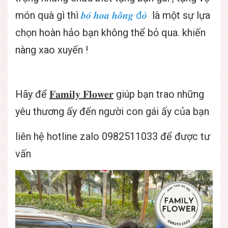
món quà gì thì
𝒃𝒐́ 𝒉𝒐𝒂 𝒉𝒐̂̀𝒏𝒈 đ𝒐̉
là một sự lựa
chọn hoàn hảo bạn không thể bỏ qua. khiến
nàng xao xuyến !
Hãy để
𝐅𝐚𝐦𝐢𝐥𝐲 𝐅𝐥𝐨𝐰𝐞𝐫
giúp bạn trao những
yêu thương ấy đến người con gái ấy của bạn
liên hệ hotline zalo 0982511033 để được tư
vấn