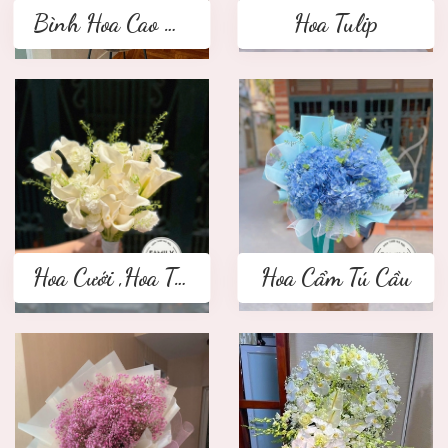
Bình Hoa Cao Cấp
Hoa Tulip
Hoa Cưới ,Hoa Tay Cầm Cô Dâu
Hoa Cẩm Tú Cầu