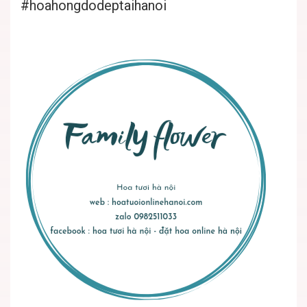
#hoahongdodeptaihanoi