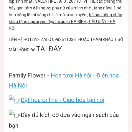
dịp sinh nhật ,
VALENTINE
,
8/ 3 , 20 /10
, VÌ THẾ các chàng trai
hãy qan tâm đến người phụ nữ của mình nhé , tặng nàng 1 bó
hoa hồng lồ thì nàng chỉ có mà sxao xuyến ,
bó hoa hồng nhập
khẩu tặng người yêu đẹp tại quận BA ĐÌNH , CẦU GIẤY - HÀ
NỘI
LIÊN HỆ HOTLINE ZALO 0982511033 . HOẶC THAM KHẢO 1 SỐ
TẠI ĐÂY
MẪU HỒNG Đỏ
Family Flower -
Hoa tươi Hà nội - Điện hoa
Hà Nội
Đặt hoa online - Giao hoa tận nơi
Đầy đủ kích cỡ dựa vào ngân sách của
bạn