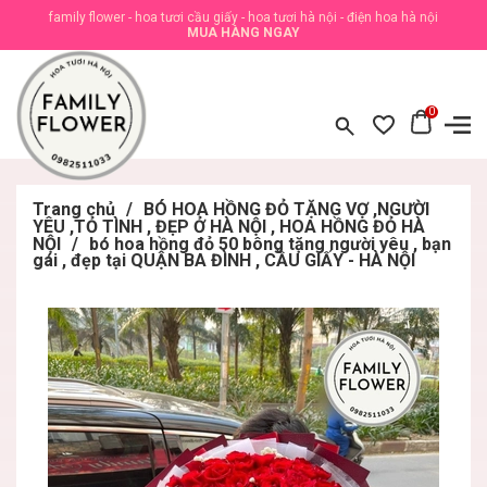
family flower - hoa tươi cầu giấy - hoa tươi hà nội - điện hoa hà nội
MUA HÀNG NGAY
0
Trang chủ
/
BÓ HOA HỒNG ĐỎ TẶNG VỢ ,NGƯỜI
YÊU ,TỎ TÌNH , ĐẸP Ở HÀ NỘI , HOA HỒNG ĐỎ HÀ
NỘI
/
bó hoa hồng đỏ 50 bông tặng người yêu , bạn
gái , đẹp tại QUẬN BA ĐÌNH , CẦU GIẤY - HÀ NỘI