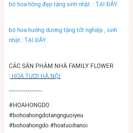
bó hoa hồng đẹp tặng sinh nhật : TẠI ĐÂY.
bó hoa hướng dương tặng tốt nghiệp , sinh
nhật : TẠI ĐÂY
CẢC SẢN PHẢM NHÀ FAMILY FLOWER
:
HOA TƯƠI HÀ NỘI
----------------
#HOAHONGDO
#bohoahongdotangnguoiyeu
#bohoahongdo #hoatuoihanoi