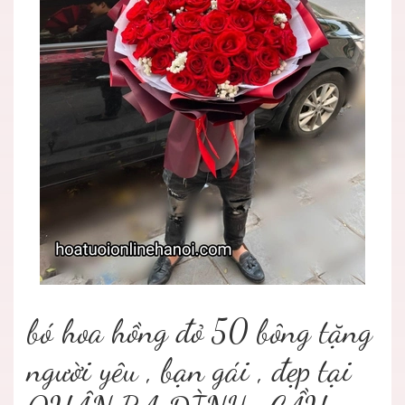
bó hoa hồng đỏ 50 bông tặng
người yêu , bạn gái , đẹp tại