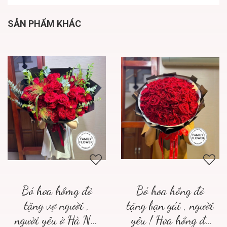
SẢN PHẨM KHÁC
Bó hoa hồmg đỏ
Bó hoa hồng đỏ
tặng vợ người ,
tặng bạn gái , người
người yêu ở Hà Nội
yêu ! Hoa hồng đỏ