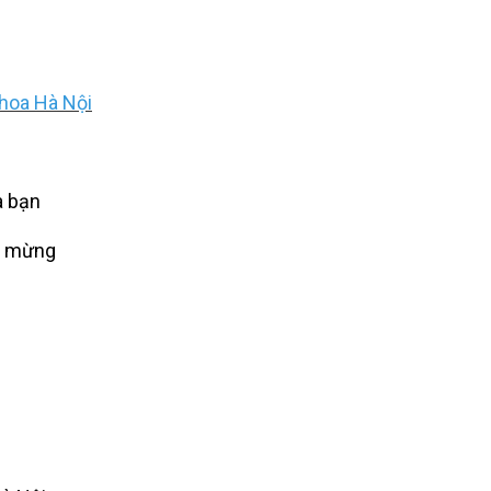
hoa Hà Nội
a bạn
c mừng