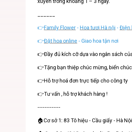
xuyên trong khoảng 1 – 3 ngày.
______
👉
Family Flower
-
Hoa tươi Hà nội
-
Điện 
👉
Đặt hoa online
- Giao hoa tận nơi
👉Đầy đủ kích cỡ dựa vào ngân sách củ
👉Tặng bạn thiệp chúc mừng, biển chú
👉Hỗ trợ hoá đơn trực tiếp cho công ty
👉Tư vấn , hỗ trợ khách hàng !
-------------
🏠Cơ sở 1: 83 Tô hiệu - Cầu giấy - Hà Nội