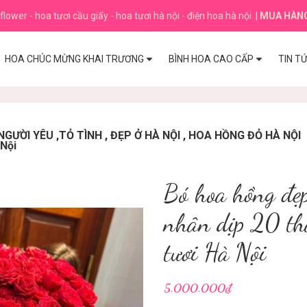
flower - hoa tươi cầu giấy - hoa tươi hà nội - điện hoa hà nội
|
MUA HÀN
HOA CHÚC MỪNG KHAI TRƯƠNG
BÌNH HOA CAO CẤP
TIN T
GƯỜI YÊU ,TỎ TÌNH , ĐẸP Ở HÀ NỘI , HOA HỒNG ĐỎ HÀ NỘI
 Nội
Bó hoa hồng đẹp
nhân dịp 20 th
tươi Hà Nội
5.000.000₫