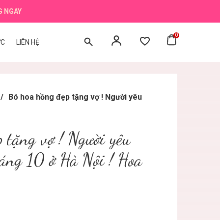
G NGAY
0
ỨC
LIÊN HỆ
/
Bó hoa hồng đẹp tặng vợ ! Người yêu
 tặng vợ ! Người yêu
áng 10 ở Hà Nội ! Hoa