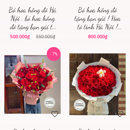
Bó hoa hồng đỏ Hà
Bó hoa hồng đỏ
Nội . bó hoa hồng
tặng bạn gái ! Hoa
đỏ tặng bạn gái tỏ
tỏ tình Hà Nội !
tình ở Hà Nội
Family flower hoa
500.000₫
550.000₫
800.000₫
hồng đỏ Hà Nội
- 7%