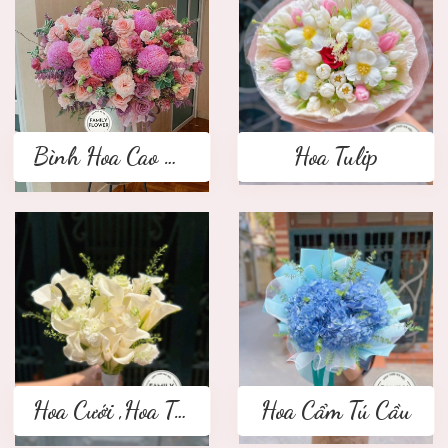
Bình Hoa Cao Cấp
Hoa Tulip
Hoa Cưới ,Hoa Tay Cầm Cô Dâu
Hoa Cẩm Tú Cầu