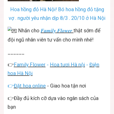
Hoa hồng đỏ Hà Nội! Bó hoa hồng đỏ tặng
vợ . người yêu nhận dịp 8/3 . 20/10 ở Hà Nội
Nhắn cho
𝑭𝒂𝒎𝒊𝒍𝒚 𝑭𝒍𝒐𝒘𝒆𝒓
thật sớm để
đội ngũ nhân viên tư vấn cho mình nhé!
______
👉
Family Flower
-
Hoa tươi Hà nội
-
Điện
hoa Hà Nội
👉
Đặt hoa online
- Giao hoa tận nơi
👉Đầy đủ kích cỡ dựa vào ngân sách của
bạn