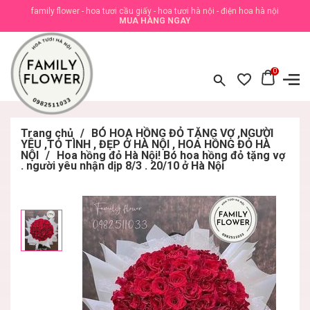
family flower - hoa tươi cầu giấy - hoa tươi hà nội - điện hoa hà nội
MUA HÀNG NGAY
0
Trang chủ
/
BÓ HOA HỒNG ĐỎ TẶNG VỢ ,NGƯỜI
YÊU ,TỎ TÌNH , ĐẸP Ở HÀ NỘI , HOA HỒNG ĐỎ HÀ
NỘI
/
Hoa hồng đỏ Hà Nội! Bó hoa hồng đỏ tặng vợ
. người yêu nhận dịp 8/3 . 20/10 ở Hà Nội