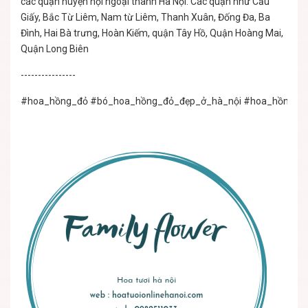
các quận huyện nội ngoại thành Hà Nội: Các quận như Cầu
Giấy, Bắc Từ Liêm, Nam từ Liêm, Thanh Xuân, Đống Đa, Ba
Đình, Hai Bà trưng, Hoàn Kiếm, quận Tây Hồ, Quận Hoàng Mai,
Quận Long Biên
----------------
#hoa_hồng_đỏ
#bó_hoa_hồng_đỏ_đẹp_ở_hà_nội
#hoa_hồng_đỏ