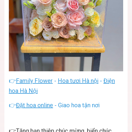
👉
Family Flower
-
Hoa tươi Hà nội
-
Điện
hoa Hà Nội
👉
Đặt hoa online
- Giao hoa tận nơi
👉Tặng bạn thiệp chúc mừng, biển chúc