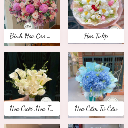
Bình Hoa Cao Cấp
Hoa Tulip
Hoa Cưới ,Hoa Tay Cầm Cô Dâu
Hoa Cẩm Tú Cầu