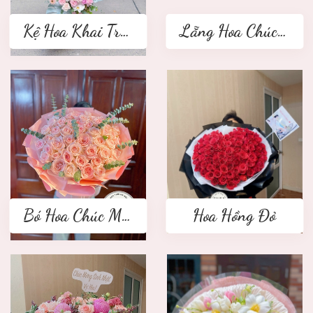
Kệ Hoa Khai Trương 2 tầng
Lẵng Hoa Chúc Mừng
Bó Hoa Chúc Mừng
Hoa Hồng Đỏ