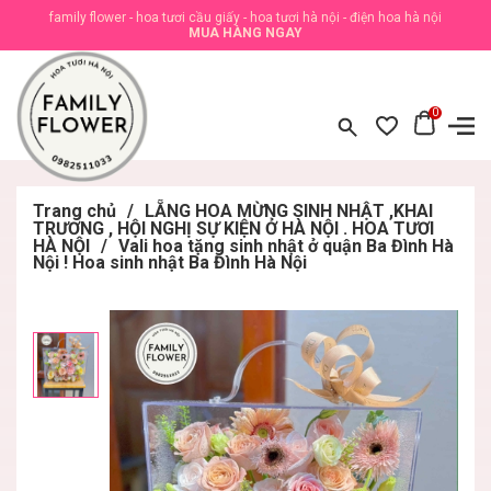
family flower - hoa tươi cầu giấy - hoa tươi hà nội - điện hoa hà nội
MUA HÀNG NGAY
0
Trang chủ
/
LẴNG HOA MỪNG SINH NHẬT ,KHAI
TRƯƠNG , HỘI NGHỊ SỰ KIỆN Ở HÀ NỘI . HOA TƯƠI
HÀ NỘI
/
Vali hoa tặng sinh nhật ở quận Ba Đình Hà
Nội ! Hoa sinh nhật Ba Đình Hà Nội