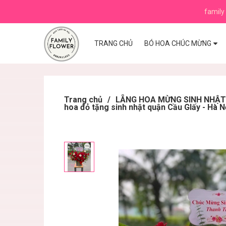
family 
TRANG CHỦ
BÓ HOA CHÚC MỪNG
Trang chủ
/
LẴNG HOA MỪNG SINH NHẬT ,K
hoa đỏ tặng sinh nhật quận Cầu GIấy - Hà N