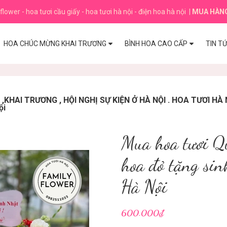
flower - hoa tươi cầu giấy - hoa tươi hà nội - điện hoa hà nội
|
MUA HÀN
HOA CHÚC MỪNG KHAI TRƯƠNG
BÌNH HOA CAO CẤP
TIN T
HAI TRƯƠNG , HỘI NGHỊ SỰ KIỆN Ở HÀ NỘI . HOA TƯƠI HÀ 
ội
Mua hoa tươi Q
hoa đỏ tặng si
Hà Nội
600.000₫