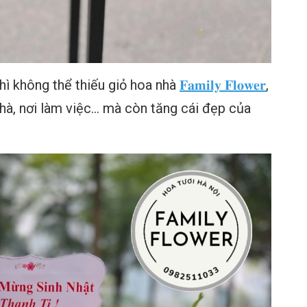
hì không thể thiếu giỏ hoa nhà
𝐅𝐚𝐦𝐢𝐥𝐲 𝐅𝐥𝐨𝐰𝐞𝐫
,
hà, nơi làm việc... mà còn tăng cái đẹp của