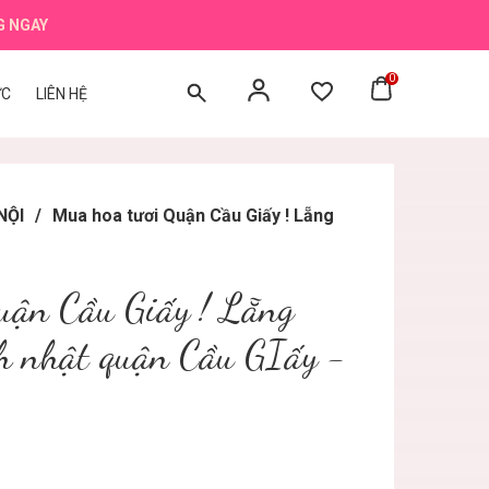
G NGAY
0
ỨC
LIÊN HỆ
NỘI
/
Mua hoa tươi Quận Cầu Giấy ! Lẵng
uận Cầu Giấy ! Lẵng
nh nhật quận Cầu GIấy -