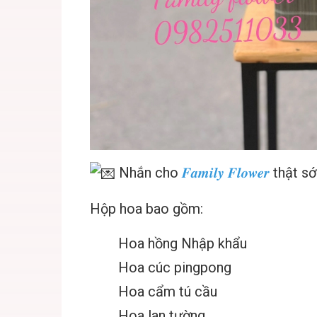
Nhắn cho
𝑭𝒂𝒎𝒊𝒍𝒚 𝑭𝒍𝒐𝒘𝒆𝒓
thật s
Hộp hoa bao gồm:
Hoa hồng Nhập khẩu
Hoa cúc pingpong
Hoa cẩm tú cầu
Hoa lan tường