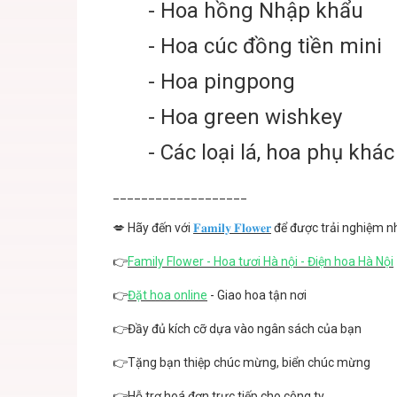
- Hoa hồng Nhập khẩu
- Hoa cúc đồng tiền mini
- Hoa pingpong
- Hoa green wishkey
- Các loại lá, hoa phụ khác
___________________
💋 Hãy đến với
𝐅𝐚𝐦𝐢𝐥𝐲 𝐅𝐥𝐨𝐰𝐞𝐫
để được trải nghiệm nh
👉
Family Flower - Hoa tươi Hà nội - Điện hoa Hà Nội
👉
Đặt hoa online
- Giao hoa tận nơi
👉Đầy đủ kích cỡ dựa vào ngân sách của bạn
👉Tặng bạn thiệp chúc mừng, biển chúc mừng
👉Hỗ trợ hoá đơn trực tiếp cho công ty