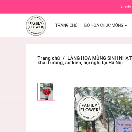
family 
TRANG CHỦ
BÓ HOA CHÚC MỪNG
Trang chủ
/
LẴNG HOA MỪNG SINH NHẬT ,K
khai trương, sự kiện, hội nghị tại Hà Nội