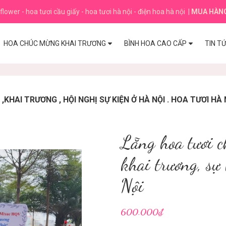
flower - hoa tươi cầu giấy - hoa tươi hà nội - điện hoa hà nội
|
MUA HÀN
HOA CHÚC MỪNG KHAI TRƯƠNG
BÌNH HOA CAO CẤP
TIN T
HAI TRƯƠNG , HỘI NGHỊ SỰ KIỆN Ở HÀ NỘI . HOA TƯƠI HÀ 
Lẵng hoa tươi c
khai trương, sự 
Nội
600.000₫