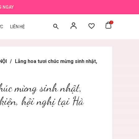
G NGAY
0
ỨC
LIÊN HỆ
NỘI
/
Lẵng hoa tươi chúc mừng sinh nhật,
húc mừng sinh nhật,
kiện, hội nghị tại Hà