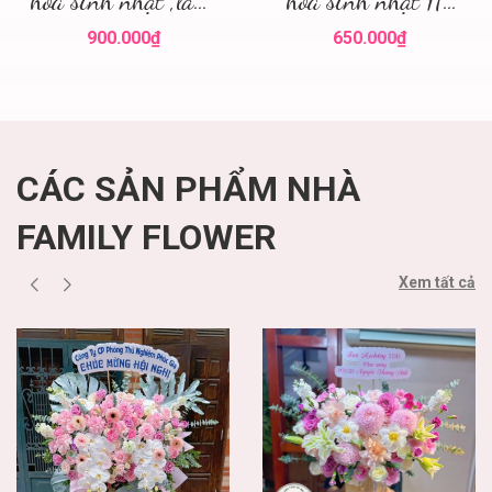
hoa sinh nhật ,lẵng
hoa sinh nhật Hà
hoa đẹp
Nội
900.000₫
650.000₫
CÁC SẢN PHẨM NHÀ
FAMILY FLOWER
Xem tất cả