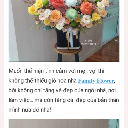
Muốn thể hiện tình cảm với mẹ , vợ thì
không thể thiếu giỏ hoa nhà
𝐅𝐚𝐦𝐢𝐥𝐲 𝐅𝐥𝐨𝐰𝐞𝐫
,
bởi không chỉ tăng vẻ đẹp của ngôi nhà, nơi
làm việc... mà còn tăng cái đẹp của bản thân
mình nữa đó nha!