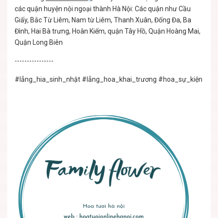
các quận huyện nội ngoại thành Hà Nội: Các quận như Cầu
Giấy, Bắc Từ Liêm, Nam từ Liêm, Thanh Xuân, Đống Đa, Ba
Đình, Hai Bà trưng, Hoàn Kiếm, quận Tây Hồ, Quận Hoàng Mai,
Quận Long Biên
----------------
#lẵng_hia_sinh_nhật
#lẵng_hoa_khai_trương
#hoa_sự_kiện
#lẵ