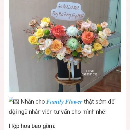
Nhắn cho
𝑭𝒂𝒎𝒊𝒍𝒚 𝑭𝒍𝒐𝒘𝒆𝒓
thật sớm để
đội ngũ nhân viên tư vấn cho mình nhé!
Hộp hoa bao gồm: