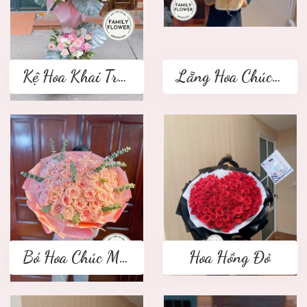
Kệ Hoa Khai Trương 2 tầng
Lẵng Hoa Chúc Mừng
Bó Hoa Chúc Mừng
Hoa Hồng Đỏ