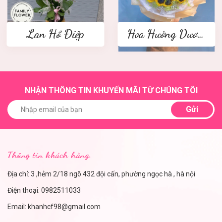
Lan Hồ Điệp
Hoa Hướng Dương
NHẬN THÔNG TIN KHUYẾN MÃI TỪ CHÚNG TÔI
Gửi
Thông tin khách hàng.
Địa chỉ: 3 ,hẻm 2/18 ngõ 432 đội cấn, phường ngọc hà , hà nội
Điện thoại:
0982511033
Email:
khanhcf98@gmail.com