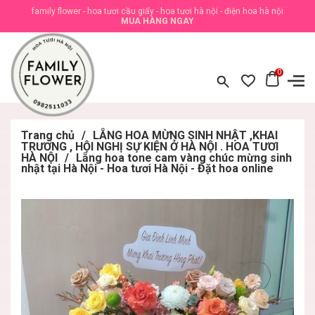
family flower - hoa tươi cầu giấy - hoa tươi hà nội - điện hoa hà nội
MUA HÀNG NGAY
0
Trang chủ
/
LẴNG HOA MỪNG SINH NHẬT ,KHAI
TRƯƠNG , HỘI NGHỊ SỰ KIỆN Ở HÀ NỘI . HOA TƯƠI
HÀ NỘI
/
Lẵng hoa tone cam vàng chúc mừng sinh
nhật tại Hà Nội - Hoa tươi Hà Nội - Đặt hoa online