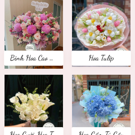
Bình Hoa Cao Cấp
Hoa Tulip
Hoa Cưới ,Hoa Tay Cầm Cô Dâu
Hoa Cẩm Tú Cầu