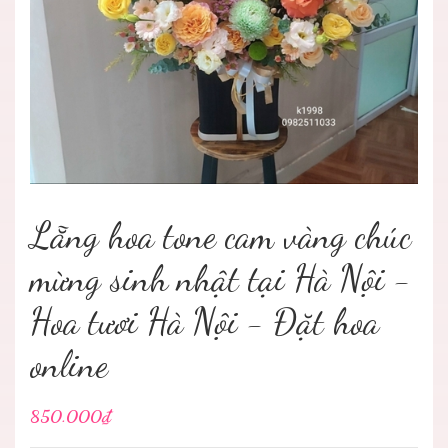
Lẵng hoa tone cam vàng chúc
mừng sinh nhật tại Hà Nội -
Hoa tươi Hà Nội - Đặt hoa
online
850.000₫