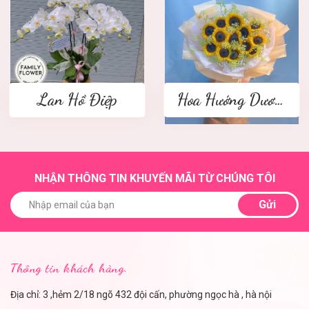
Lan Hồ Điệp
Hoa Hướng Dương
NHẬN THÔNG TIN KHUYẾN MÃI TỪ CHÚNG TÔI
Gửi
Thông tin khách hàng.
Địa chỉ: 3 ,hẻm 2/18 ngõ 432 đội cấn, phường ngọc hà , hà nội