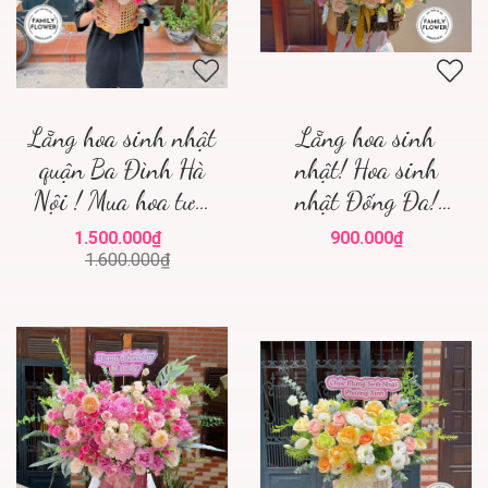
Lẵng hoa sinh nhật
Lẵng hoa sinh
quận Ba Đình Hà
nhật! Hoa sinh
Nội ! Mua hoa tươi
nhật Đống Đa!
ba đình
Family flower hoa
1.500.000₫
900.000₫
sinh nhật đống đa
1.600.000₫