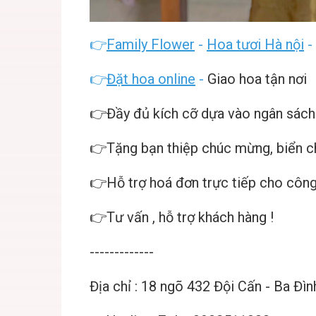
👉
Family Flower
-
Hoa tươi Hà nội
-
👉
Đặt hoa online
-
Giao hoa tận nơi
👉Đầy đủ kích cỡ dựa vào ngân sách
👉Tặng bạn thiệp chúc mừng, biển 
👉Hỗ trợ hoá đơn trực tiếp cho công
👉Tư vấn , hỗ trợ khách hàng !
-------------
Địa chỉ : 18 ngõ 432 Đội Cấn - Ba Đìn