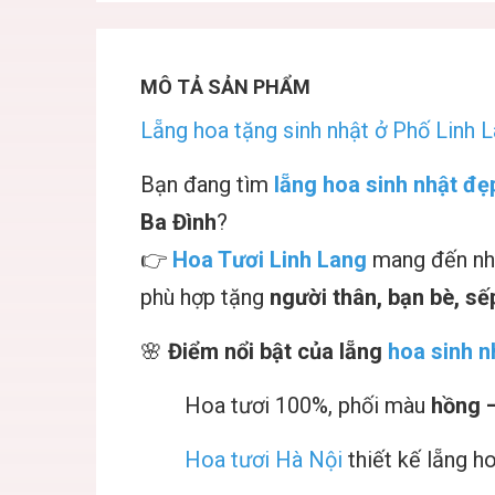
MÔ TẢ SẢN PHẨM
Lẵng hoa tặng sinh nhật ở Phố Linh L
Bạn đang tìm
lẵng hoa sinh nhật đẹ
Ba Đình
?
👉
Hoa Tươi Linh Lang
mang đến nhữ
phù hợp tặng
người thân, bạn bè, sếp
🌸
Điểm nổi bật của lẵng
hoa sinh n
Hoa tươi 100%, phối màu
hồng 
Hoa tươi Hà Nội
thiết kế lẵng h