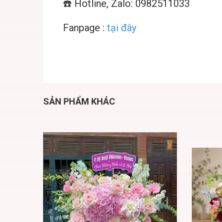
☎️ Hotline, Zalo: 0982511033
Fanpage :
tại đây
SẢN PHẨM KHÁC