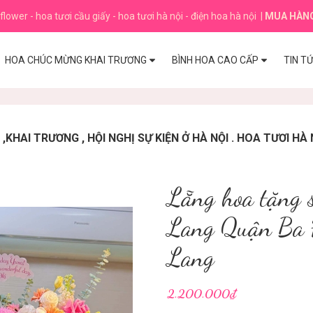
flower - hoa tươi cầu giấy - hoa tươi hà nội - điện hoa hà nội
|
MUA HÀN
HOA CHÚC MỪNG KHAI TRƯƠNG
BÌNH HOA CAO CẤP
TIN T
HAI TRƯƠNG , HỘI NGHỊ SỰ KIỆN Ở HÀ NỘI . HOA TƯƠI HÀ 
Lẵng hoa tặng 
Lang Quận Ba Đ
Lang
2.200.000₫