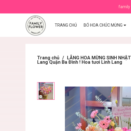
family 
TRANG CHỦ
BÓ HOA CHÚC MỪNG
Trang chủ
/
LẴNG HOA MỪNG SINH NHẬT ,K
Lang Quận Ba Đình ! Hoa tươi Linh Lang