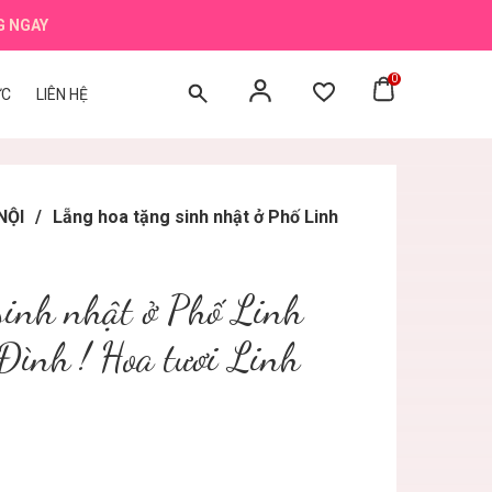
G NGAY
0
ỨC
LIÊN HỆ
NỘI
/
Lẵng hoa tặng sinh nhật ở Phố Linh
sinh nhật ở Phố Linh
ình ! Hoa tươi Linh