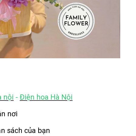
à nội
-
Điện hoa Hà Nội
ận nơi
ân sách của bạn