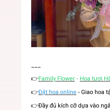
___
👉
Family Flower
-
Hoa tươi H
👉
Đặt hoa online
- Giao hoa t
👉Đầy đủ kích cỡ dựa vào ng