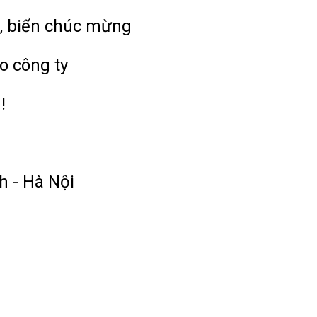
, biển chúc mừng
o công ty
!
h - Hà Nội