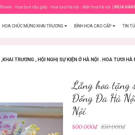
flower - hoa tươi cầu giấy - hoa tươi hà nội - điện hoa hà nội
|
MUA HÀN
HOA CHÚC MỪNG KHAI TRƯƠNG
BÌNH HOA CAO CẤP
TIN T
HAI TRƯƠNG , HỘI NGHỊ SỰ KIỆN Ở HÀ NỘI . HOA TƯƠI HÀ 
Lẵng hoa tặng 
Đống Đa Hà Nội
Nội
800.000₫
850.000₫