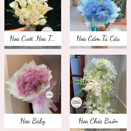
Hoa Cưới ,Hoa Tay Cầm Cô Dâu
Hoa Cẩm Tú Cầu
Hoa Baby
Hoa Chia Buồn