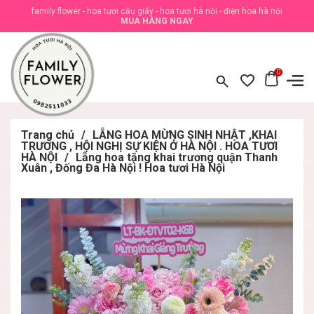
family flower - hoa tươi cầu giấy - hoa tươi hà nội - điện hoa hà nội
MUA HÀNG NGAY
0
Trang chủ
/
LẴNG HOA MỪNG SINH NHẬT ,KHAI
TRƯƠNG , HỘI NGHỊ SỰ KIỆN Ở HÀ NỘI . HOA TƯƠI
HÀ NỘI
/
Lẵng hoa tặng khai trương quận Thanh
Xuân , Đống Đa Hà Nội ! Hoa tươi Hà Nội