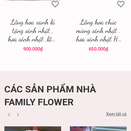
Lẵng hoa xanh lá
Lẵng hoa chúc
tặng sinh nhật ,
mừng sinh nhật .
hoa sinh nhật ,lẵng
hoa sinh nhật Hà
hoa đẹp
Nội
900.000₫
650.000₫
CÁC SẢN PHẨM NHÀ
FAMILY FLOWER
Xem tất cả