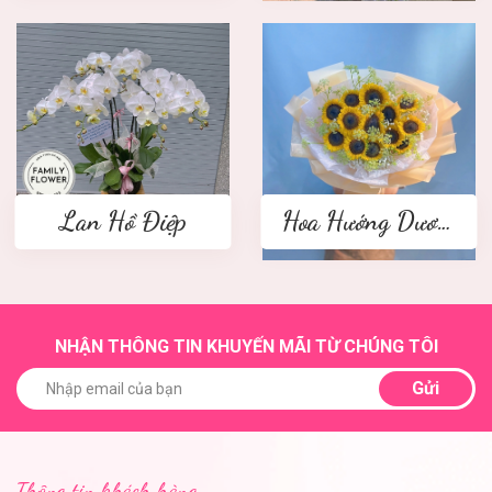
Lan Hồ Điệp
Hoa Hướng Dương
NHẬN THÔNG TIN KHUYẾN MÃI TỪ CHÚNG TÔI
Gửi
Thông tin khách hàng.