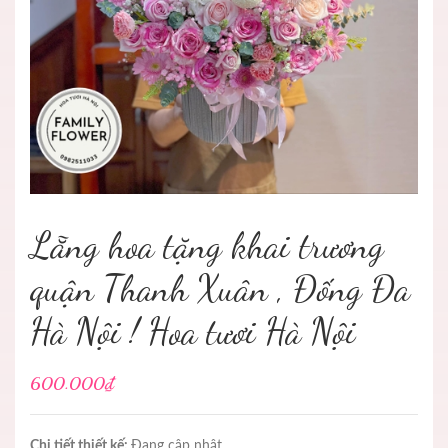
Lẵng hoa tặng khai trương
quận Thanh Xuân , Đống Đa
Hà Nội ! Hoa tươi Hà Nội
600.000₫
Chi tiết thiết kế:
Đang cập nhật