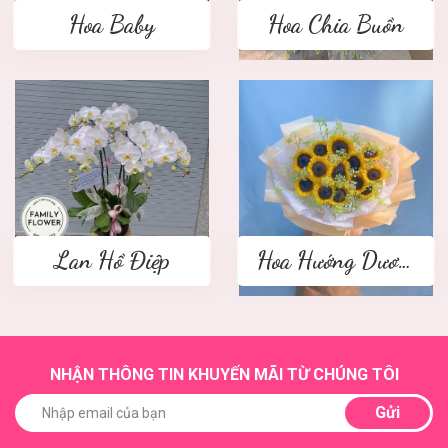
Hoa Baby
Hoa Chia Buồn
Lan Hồ Điệp
Hoa Hướng Dương
NHẬN THÔNG TIN KHUYẾN MÃI TỪ CHÚNG TÔI
Gửi