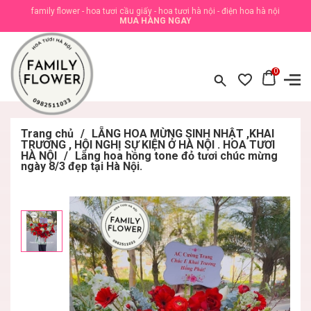
family flower - hoa tươi cầu giấy - hoa tươi hà nội - điện hoa hà nội
MUA HÀNG NGAY
0
Trang chủ
/
LẴNG HOA MỪNG SINH NHẬT ,KHAI
TRƯƠNG , HỘI NGHỊ SỰ KIỆN Ở HÀ NỘI . HOA TƯƠI
HÀ NỘI
/
Lẵng hoa hồng tone đỏ tươi chúc mừng
ngày 8/3 đẹp tại Hà Nội.