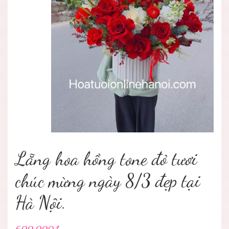
Lẵng hoa hồng tone đỏ tươi
chúc mừng ngày 8/3 đẹp tại
Hà Nội.