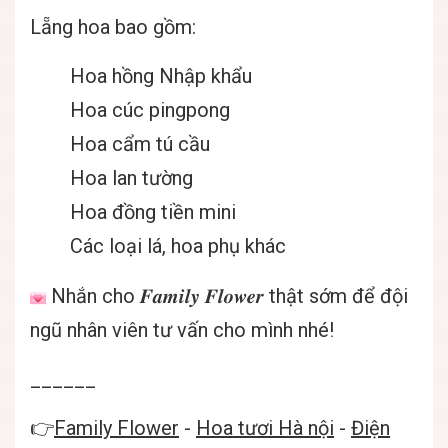
Lẵng hoa bao gồm:
Hoa hồng Nhập khẩu
Hoa cúc pingpong
Hoa cẩm tú cầu
Hoa lan tường
Hoa đồng tiền mini
Các loại lá, hoa phụ khác
Nhắn cho 𝑭𝒂𝒎𝒊𝒍𝒚 𝑭𝒍𝒐𝒘𝒆𝒓 thật sớm để đội
ngũ nhân viên tư vấn cho mình nhé!
______
👉
Family Flower
-
Hoa tươi Hà nội
-
Điện