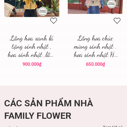
Lẵng hoa xanh lá
Lẵng hoa chúc
tặng sinh nhật ,
mừng sinh nhật .
hoa sinh nhật ,lẵng
hoa sinh nhật Hà
hoa đẹp
Nội
900.000₫
650.000₫
CÁC SẢN PHẨM NHÀ
FAMILY FLOWER