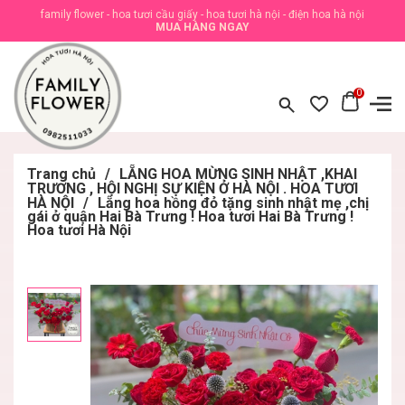
family flower - hoa tươi cầu giấy - hoa tươi hà nội - điện hoa hà nội
MUA HÀNG NGAY
0
Trang chủ
/
LẴNG HOA MỪNG SINH NHẬT ,KHAI
TRƯƠNG , HỘI NGHỊ SỰ KIỆN Ở HÀ NỘI . HOA TƯƠI
HÀ NỘI
/
Lẵng hoa hồng đỏ tặng sinh nhật mẹ ,chị
gái ở quận Hai Bà Trưng ! Hoa tươi Hai Bà Trưng !
Hoa tươi Hà Nội