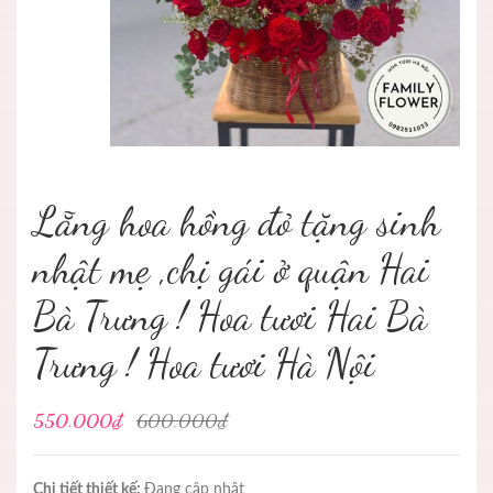
Lẵng hoa hồng đỏ tặng sinh
nhật mẹ ,chị gái ở quận Hai
Bà Trưng ! Hoa tươi Hai Bà
Trưng ! Hoa tươi Hà Nội
550.000₫
600.000₫
Chi tiết thiết kế:
Đang cập nhật