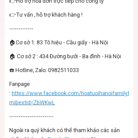
👉Hỗ trợ hoá đơn trực tiếp cho công ty
👉Tư vấn , hỗ trợ khách hàng !
-------------
🏠Cơ sở 1: 83 Tô hiệu - Cầu giấy - Hà Nội
🏠 Cơ sở 2 : 434 Đường bưởi - Ba đình - Hà Nội
☎️ Hotline, Zalo: 0982511033
Fanpage
:
https://www.facebook.com/hoatuoihanoifamilyflow
mibextid=ZbWKwL
------------------------
Ngoài ra quý khách có thể tham khảo các sản