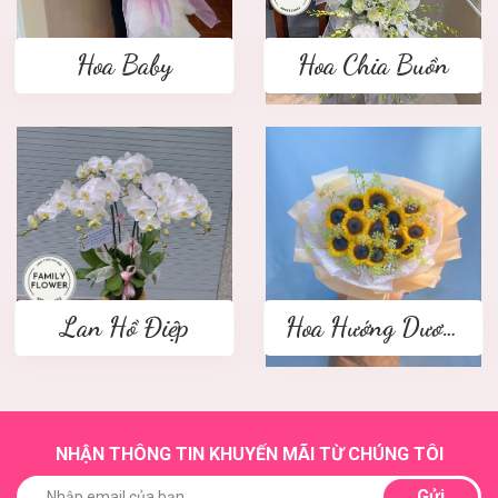
Hoa Baby
Hoa Chia Buồn
Lan Hồ Điệp
Hoa Hướng Dương
NHẬN THÔNG TIN KHUYẾN MÃI TỪ CHÚNG TÔI
Gửi