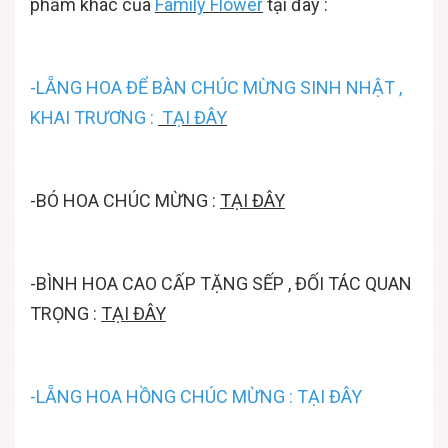
phẩm khác của
Family Flower
tại đây :
-
LẴNG HOA ĐỂ BÀN CHÚC MỪNG SINH NHẬT ,
KHAI TRƯƠNG
:
TẠI ĐÂY
-
BÓ HOA CHÚC MỪNG
:
TẠI ĐÂY
-
BÌNH HOA CAO CẤP TẶNG SẾP , ĐỐI TÁC QUAN
TRỌNG
:
TẠI ĐÂY
-LẴNG HOA HỒNG CHÚC MỪNG : TẠI ĐÂY