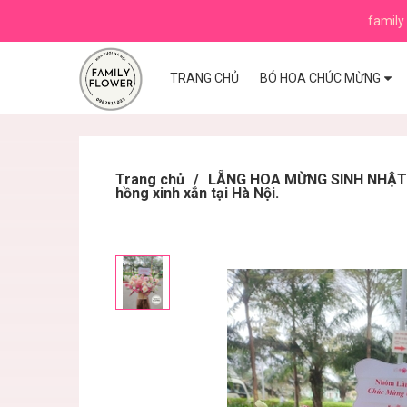
family 
TRANG CHỦ
BÓ HOA CHÚC MỪNG
Trang chủ
/
LẴNG HOA MỪNG SINH NHẬT ,K
hồng xinh xắn tại Hà Nội.