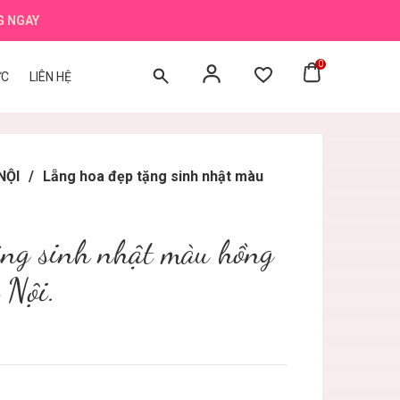
G NGAY
0
ỨC
LIÊN HỆ
NỘI
/
Lẵng hoa đẹp tặng sinh nhật màu
ặng sinh nhật màu hồng
 Nội.