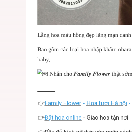
Lẵng hoa màu hồng đẹp lãng mạn dành t
Bao gồm các loại hoa nhập khẩu: ohara
baby,..
Nhắn cho 𝑭𝒂𝒎𝒊𝒍𝒚 𝑭𝒍𝒐𝒘𝒆𝒓 th
______
👉
Family Flower
-
Hoa tươi Hà nội
-
👉
Đặt hoa online
- Giao hoa tận nơi