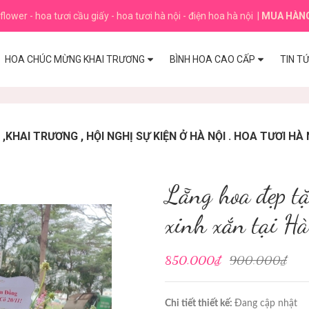
flower - hoa tươi cầu giấy - hoa tươi hà nội - điện hoa hà nội
|
MUA HÀN
HOA CHÚC MỪNG KHAI TRƯƠNG
BÌNH HOA CAO CẤP
TIN T
HAI TRƯƠNG , HỘI NGHỊ SỰ KIỆN Ở HÀ NỘI . HOA TƯƠI HÀ 
Lẵng hoa đẹp t
xinh xắn tại Hà
850.000₫
900.000₫
Chi tiết thiết kế:
Đang cập nhật