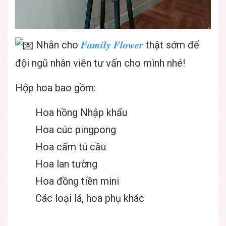
Nhắn cho
𝑭𝒂𝒎𝒊𝒍𝒚 𝑭𝒍𝒐𝒘𝒆𝒓
thật sớm để
đội ngũ nhân viên tư vấn cho mình nhé!
Hộp hoa bao gồm:
Hoa hồng Nhập khẩu
Hoa cúc pingpong
Hoa cẩm tú cầu
Hoa lan tường
Hoa đồng tiền mini
Các loại lá, hoa phụ khác
______