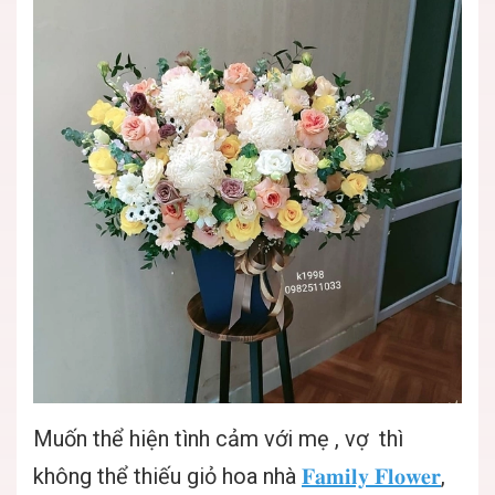
Muốn thể hiện tình cảm với mẹ , vợ thì
không thể thiếu giỏ hoa nhà
𝐅𝐚𝐦𝐢𝐥𝐲 𝐅𝐥𝐨𝐰𝐞𝐫
,