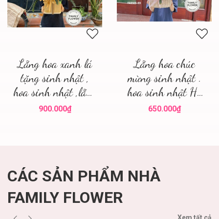
Lẵng hoa xanh lá
Lẵng hoa chúc
tặng sinh nhật ,
mừng sinh nhật .
hoa sinh nhật ,lẵng
hoa sinh nhật Hà
hoa đẹp
Nội
900.000₫
650.000₫
CÁC SẢN PHẨM NHÀ
FAMILY FLOWER
Xem tất cả