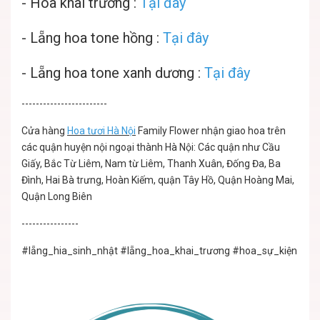
-
Hoa khai trương :
Tại đây
-
Lẵng hoa tone hồng :
Tại đây
-
Lẵng hoa tone xanh dương :
Tại đây
------------------------
Cửa hàng
Hoa tươi Hà Nội
Family Flower nhận giao hoa trên
các quận huyện nội ngoại thành Hà Nội: Các quận như Cầu
Giấy, Bắc Từ Liêm, Nam từ Liêm, Thanh Xuân, Đống Đa, Ba
Đình, Hai Bà trưng, Hoàn Kiếm, quận Tây Hồ, Quận Hoàng Mai,
Quận Long Biên
----------------
#lẵng_hia_sinh_nhật
#lẵng_hoa_khai_trương
#hoa_sự_kiện
#lẵ