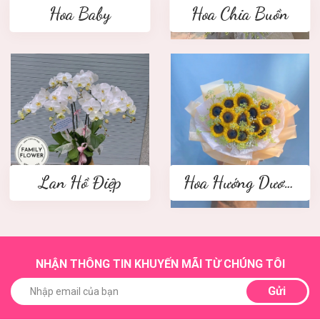
Hoa Baby
Hoa Chia Buồn
Lan Hồ Điệp
Hoa Hướng Dương
NHẬN THÔNG TIN KHUYẾN MÃI TỪ CHÚNG TÔI
Gửi