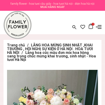
family flower - hoa tươi cầu giấy - hoa tươi hà nội - điện hoa hà nội
MUA HÀNG NGAY
0
Trang chủ
/
LẴNG HOA MỪNG SINH NHẬT ,KHAI
TRƯƠNG , HỘI NGHỊ SỰ KIỆN Ở HÀ NỘI . HOA TƯƠI
HÀ NỘI
/
Lẵng hoa cúc mẫu đơn mix hoa hồng
sang trọng chúc mừng khai trương, sinh nhật - Hoa
tươi Hà Nội