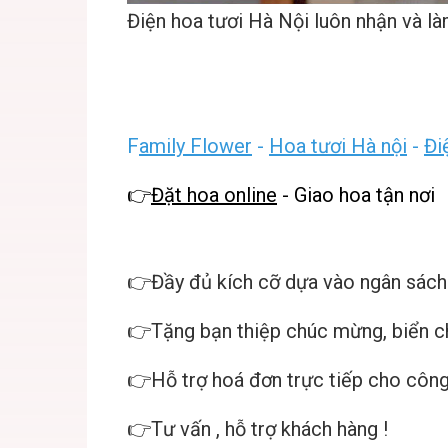
Điện hoa tươi Hà Nội
luôn nhận và là
F
amily Flower
-
Hoa tươi Hà nội
-
Đi
👉
Đặt hoa online
- Giao hoa tận nơi
👉Đầy đủ kích cỡ dựa vào ngân sách
👉Tặng bạn thiệp chúc mừng, biển
👉Hỗ trợ hoá đơn trực tiếp cho công
👉Tư vấn , hỗ trợ khách hàng !