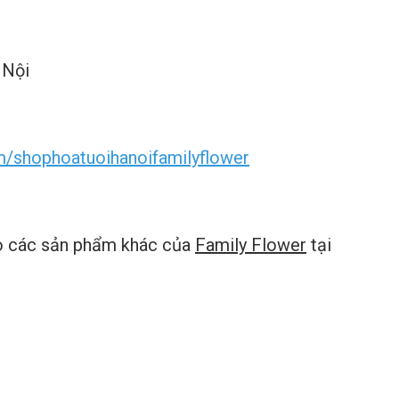
 Nội
/shophoatuoihanoifamilyflower
ảo các sản phẩm khác của
Family Flower
tại