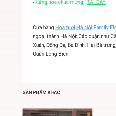
-
Lẵng hoa chúc mừng :
TẠI ĐÂY
------------------------
Cửa hàng
Hoa tươi Hà Nộ
i
Family Fl
ngoại thành Hà Nội: Các quận như C
Xuân, Đống Đa, Ba Đình, Hai Bà trưn
Quận Long Biên
SẢN PHẨM KHÁC