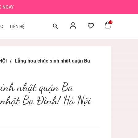
G NGAY
0
ỨC
LIÊN HỆ
NỘI
/
Lẵng hoa chúc sinh nhật quận Ba
sinh nhật quận Ba
 nhật Ba Đình! Hà Nội