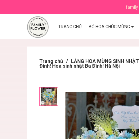
family 
TRANG CHỦ
BÓ HOA CHÚC MỪNG
Trang chủ
/
LẴNG HOA MỪNG SINH NHẬT ,K
Đình! Hoa sinh nhật Ba Đình! Hà Nội