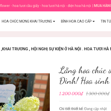
flower - hoa tươi cầu giấy - hoa tươi hà nội - điện hoa hà nội
|
MUA HÀN
HOA CHÚC MỪNG KHAI TRƯƠNG
BÌNH HOA CAO CẤP
TIN T
HAI TRƯƠNG , HỘI NGHỊ SỰ KIỆN Ở HÀ NỘI . HOA TƯƠI HÀ 
Lẵng hoa chúc 
Đình! Hoa sinh
1.200.000₫
1.300.000₫
Chi tiết thiết kế:
Đang cập nhật