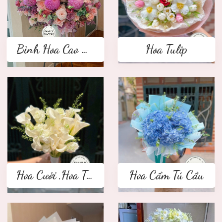
Bình Hoa Cao Cấp
Hoa Tulip
Hoa Cưới ,Hoa Tay Cầm Cô Dâu
Hoa Cẩm Tú Cầu