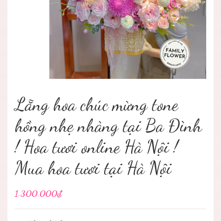
Lẵng hoa chúc mừng tone
hồng nhẹ nhàng tại Ba Đình
! Hoa tươi online Hà Nội !
Mua hoa tươi tại Hà Nội
1.300.000₫