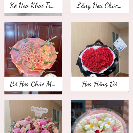
Kệ Hoa Khai Trương 2 tầng
Lẵng Hoa Chúc Mừng
Bó Hoa Chúc Mừng
Hoa Hồng Đỏ