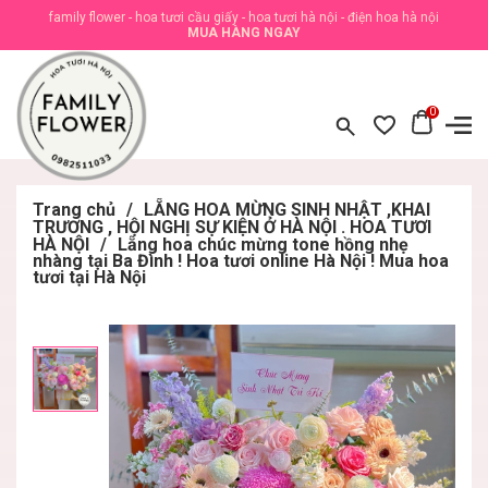
family flower - hoa tươi cầu giấy - hoa tươi hà nội - điện hoa hà nội
MUA HÀNG NGAY
0
Trang chủ
/
LẴNG HOA MỪNG SINH NHẬT ,KHAI
TRƯƠNG , HỘI NGHỊ SỰ KIỆN Ở HÀ NỘI . HOA TƯƠI
HÀ NỘI
/
Lẵng hoa chúc mừng tone hồng nhẹ
nhàng tại Ba Đình ! Hoa tươi online Hà Nội ! Mua hoa
tươi tại Hà Nội