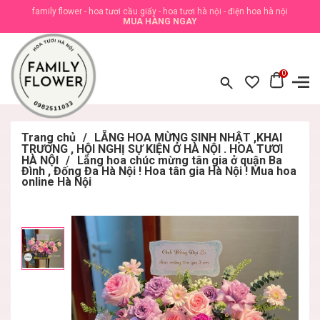
family flower - hoa tươi cầu giấy - hoa tươi hà nội - điện hoa hà nội
MUA HÀNG NGAY
0
Trang chủ
/
LẴNG HOA MỪNG SINH NHẬT ,KHAI
TRƯƠNG , HỘI NGHỊ SỰ KIỆN Ở HÀ NỘI . HOA TƯƠI
HÀ NỘI
/
Lẵng hoa chúc mừng tân gia ở quận Ba
Đình , Đống Đa Hà Nội ! Hoa tân gia Hà Nội ! Mua hoa
online Hà Nội