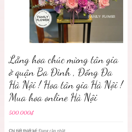
Lẵng hoa chúc mừng tân gia
ở quận Ba Đình , Đống Đa
Hà Nội ! Hoa tân gia Hà Nội !
Mua hoa online Hà Nội
500.000₫
Chi tiết thiết kế:
Đang cập nhật