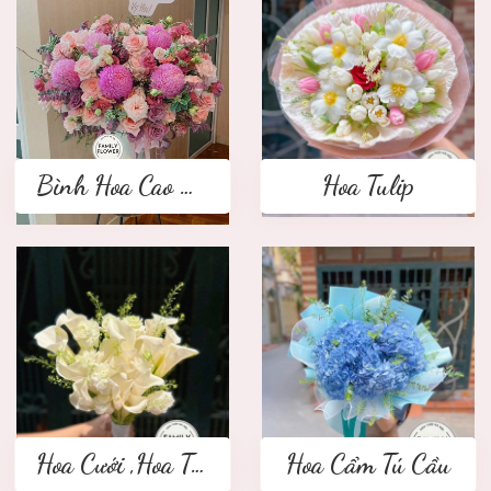
Bình Hoa Cao Cấp
Hoa Tulip
Hoa Cưới ,Hoa Tay Cầm Cô Dâu
Hoa Cẩm Tú Cầu