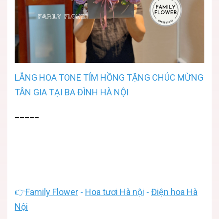
LẴNG HOA TONE TÍM HỒNG TẶNG CHÚC MỪNG
TÂN GIA TẠI BA ĐÌNH HÀ NỘI
_____
👉
Family Flower
-
Hoa tươi Hà nội
-
Điện hoa Hà
Nội