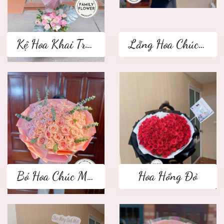
Kệ Hoa Khai Trương 2 tầng
Lẵng Hoa Chúc Mừng
Bó Hoa Chúc Mừng
Hoa Hồng Đỏ