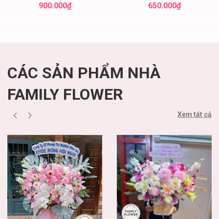
hoa đẹp
Nội
900.000₫
650.000₫
CÁC SẢN PHẨM NHÀ
FAMILY FLOWER
Xem tất cả