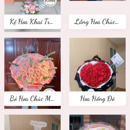
Kệ Hoa Khai Trương 2 tầng
Lẵng Hoa Chúc Mừng
Bó Hoa Chúc Mừng
Hoa Hồng Đỏ