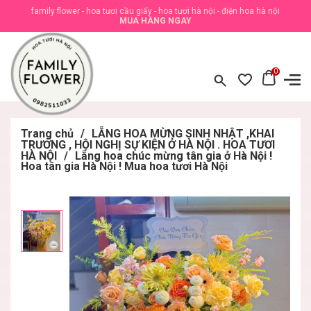
family flower - hoa tươi cầu giấy - hoa tươi hà nội - điện hoa hà nội
MUA HÀNG NGAY
0
Trang chủ
/
LẴNG HOA MỪNG SINH NHẬT ,KHAI
TRƯƠNG , HỘI NGHỊ SỰ KIỆN Ở HÀ NỘI . HOA TƯƠI
HÀ NỘI
/
Lẵng hoa chúc mừng tân gia ở Hà Nội !
Hoa tân gia Hà Nội ! Mua hoa tươi Hà Nội