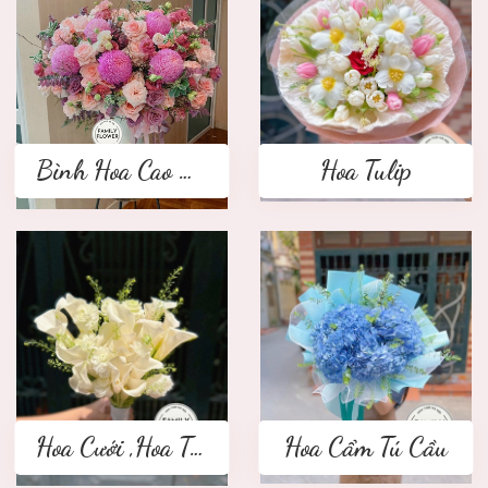
Bình Hoa Cao Cấp
Hoa Tulip
Hoa Cưới ,Hoa Tay Cầm Cô Dâu
Hoa Cẩm Tú Cầu