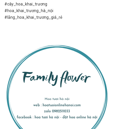
#cây_hoa_khai_trương
#hoa_khai_trương_hà_nội
#lẵng_hoa_khai_trương_giá_rẻ