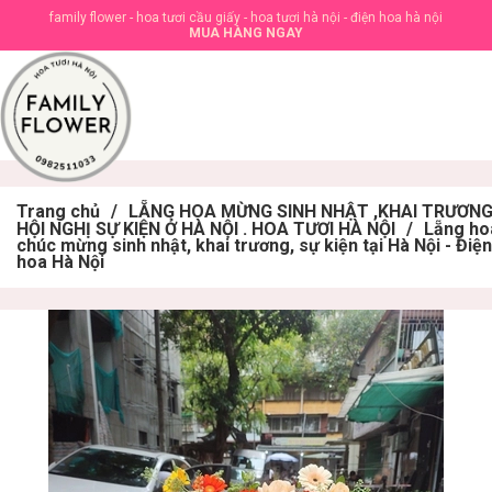
family flower - hoa tươi cầu giấy - hoa tươi hà nội - điện hoa hà nội
MUA HÀNG NGAY
Trang chủ
/
LẴNG HOA MỪNG SINH NHẬT ,KHAI TRƯƠNG
HỘI NGHỊ SỰ KIỆN Ở HÀ NỘI . HOA TƯƠI HÀ NỘI
/
Lẵng ho
chúc mừng sinh nhật, khai trương, sự kiện tại Hà Nội - Điện
hoa Hà Nội