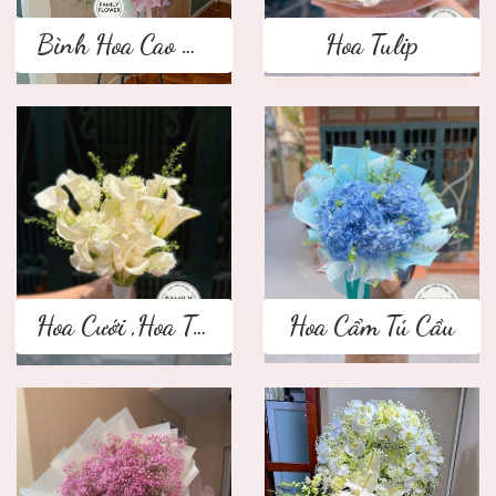
Bình Hoa Cao Cấp
Hoa Tulip
Hoa Cưới ,Hoa Tay Cầm Cô Dâu
Hoa Cẩm Tú Cầu