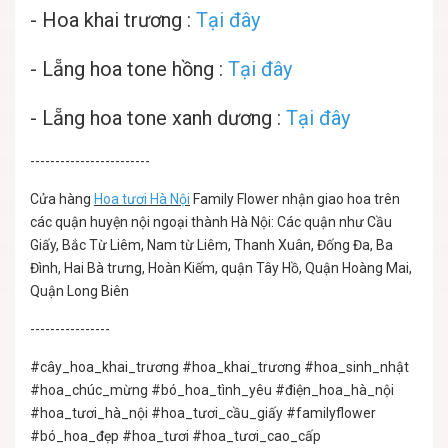
-
Hoa khai trương :
Tại đây
-
Lẵng hoa tone hồng :
Tại đây
-
Lẵng hoa tone xanh dương :
Tại đây
------------------------
Cửa hàng
Hoa tươi Hà Nội
Family Flower nhận giao hoa trên
các quận huyện nội ngoại thành Hà Nội: Các quận như Cầu
Giấy, Bắc Từ Liêm, Nam từ Liêm, Thanh Xuân, Đống Đa, Ba
Đình, Hai Bà trưng, Hoàn Kiếm, quận Tây Hồ, Quận Hoàng Mai,
Quận Long Biên
----------------
#cây_hoa_khai_trương
#hoa_khai_trương
#hoa_sinh_nhật
#hoa_chúc_mừng
#bó_hoa_tình_yêu
#điện_hoa_hà_nội
#hoa_tươi_hà_nội
#hoa_tươi_cầu_giấy
#familyflower
#bó_hoa_đẹp
#hoa_tươi
#hoa_tươi_cao_cấp