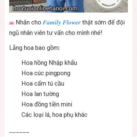
Nhắn cho
𝑭𝒂𝒎𝒊𝒍𝒚 𝑭𝒍𝒐𝒘𝒆𝒓
thật sớm để đội
ngũ nhân viên tư vấn cho mình nhé!
Lẵng hoa bao gồm:
Hoa hồng Nhập khẩu
Hoa cúc pingpong
Hoa cẩm tú cầu
Hoa lan tường
Hoa đồng tiền mini
Các loại lá, hoa phụ khác
______