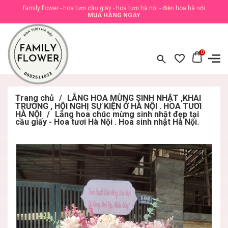
family flower - hoa tươi cầu giấy - hoa tươi hà nội - điện hoa hà nội
MUA HÀNG NGAY
0
Trang chủ
/
LẴNG HOA MỪNG SINH NHẬT ,KHAI
TRƯƠNG , HỘI NGHỊ SỰ KIỆN Ở HÀ NỘI . HOA TƯƠI
HÀ NỘI
/
Lẵng hoa chúc mừng sinh nhật đẹp tại
cầu giấy - Hoa tươi Hà Nội . Hoa sinh nhật Hà Nội.