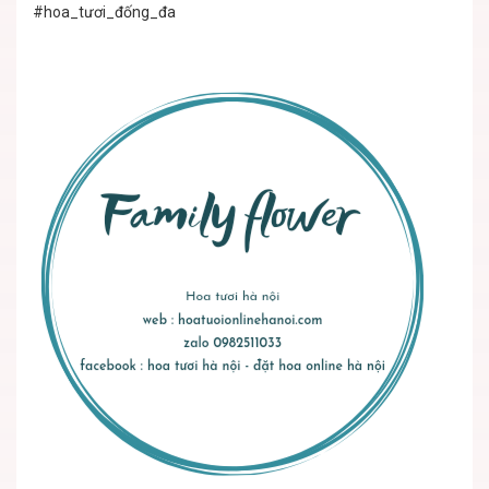
#hoa_tươi_đống_đa