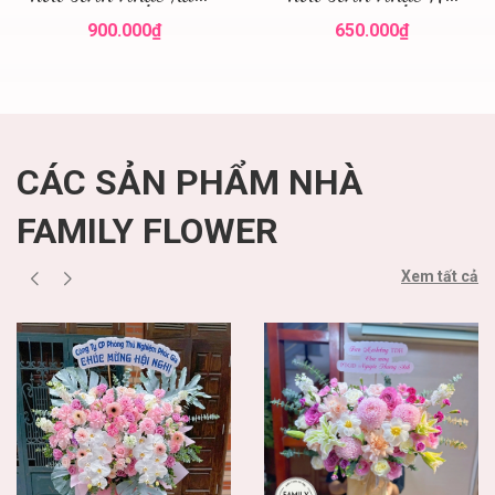
hoa đẹp
Nội
900.000₫
650.000₫
CÁC SẢN PHẨM NHÀ
FAMILY FLOWER
Xem tất cả