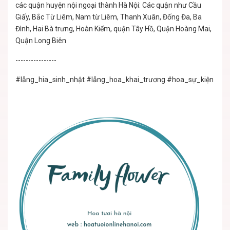
các quận huyện nội ngoại thành Hà Nội: Các quận như Cầu
Giấy, Bắc Từ Liêm, Nam từ Liêm, Thanh Xuân, Đống Đa, Ba
Đình, Hai Bà trưng, Hoàn Kiếm, quận Tây Hồ, Quận Hoàng Mai,
Quận Long Biên
----------------
#lẵng_hia_sinh_nhật
#lẵng_hoa_khai_trương
#hoa_sự_kiện
#lẵ