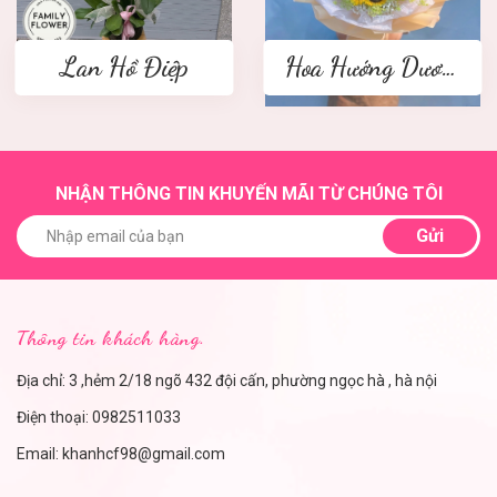
Lan Hồ Điệp
Hoa Hướng Dương
NHẬN THÔNG TIN KHUYẾN MÃI TỪ CHÚNG TÔI
Gửi
Thông tin khách hàng.
Địa chỉ: 3 ,hẻm 2/18 ngõ 432 đội cấn, phường ngọc hà , hà nội
Điện thoại:
0982511033
Email:
khanhcf98@gmail.com