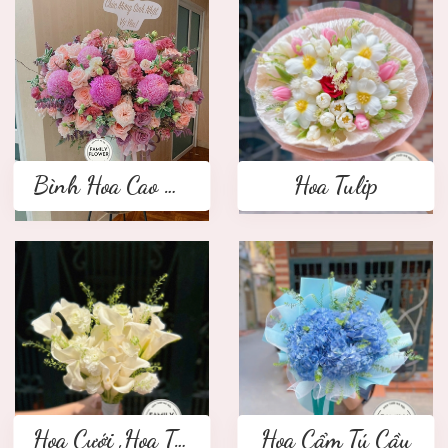
Bình Hoa Cao Cấp
Hoa Tulip
Hoa Cưới ,Hoa Tay Cầm Cô Dâu
Hoa Cẩm Tú Cầu