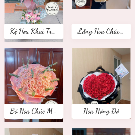
Kệ Hoa Khai Trương 2 tầng
Lẵng Hoa Chúc Mừng
Bó Hoa Chúc Mừng
Hoa Hồng Đỏ