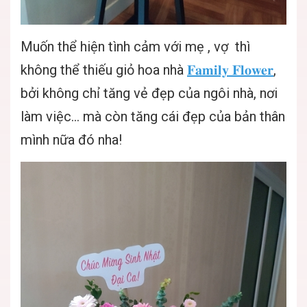
Muốn thể hiện tình cảm với mẹ , vợ thì
không thể thiếu giỏ hoa nhà
𝐅𝐚𝐦𝐢𝐥𝐲 𝐅𝐥𝐨𝐰𝐞𝐫
,
bởi không chỉ tăng vẻ đẹp của ngôi nhà, nơi
làm việc... mà còn tăng cái đẹp của bản thân
mình nữa đó nha!