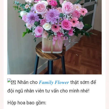
Nhắn cho
𝑭𝒂𝒎𝒊𝒍𝒚 𝑭𝒍𝒐𝒘𝒆𝒓
thật sớm để
đội ngũ nhân viên tư vấn cho mình nhé!
Hộp hoa bao gồm: