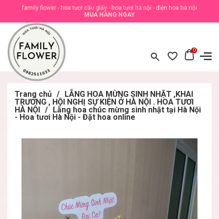
family flower - hoa tươi cầu giấy - hoa tươi hà nội - điện hoa hà nội
MUA HÀNG NGAY
0
Trang chủ
/
LẴNG HOA MỪNG SINH NHẬT ,KHAI
TRƯƠNG , HỘI NGHỊ SỰ KIỆN Ở HÀ NỘI . HOA TƯƠI
HÀ NỘI
/
Lẵng hoa chúc mừng sinh nhật tại Hà Nội
- Hoa tươi Hà Nội - Đặt hoa online