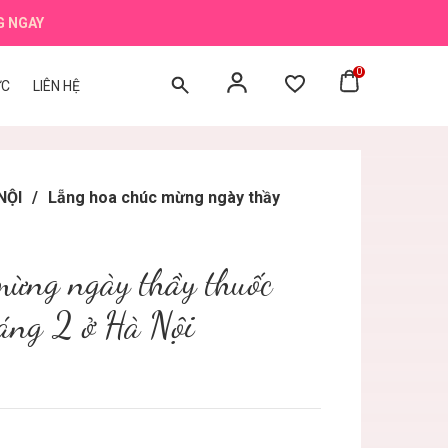
G NGAY
0
ỨC
LIÊN HỆ
NỘI
/
Lẵng hoa chúc mừng ngày thầy
mừng ngày thầy thuốc
áng 2 ở Hà Nội