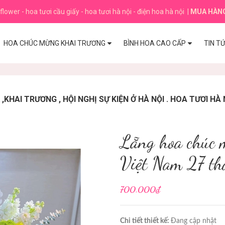
flower - hoa tươi cầu giấy - hoa tươi hà nội - điện hoa hà nội
|
MUA HÀN
HOA CHÚC MỪNG KHAI TRƯƠNG
BÌNH HOA CAO CẤP
TIN T
HAI TRƯƠNG , HỘI NGHỊ SỰ KIỆN Ở HÀ NỘI . HOA TƯƠI HÀ 
Lẵng hoa chúc 
Việt Nam 27 th
700.000₫
Chi tiết thiết kế:
Đang cập nhật