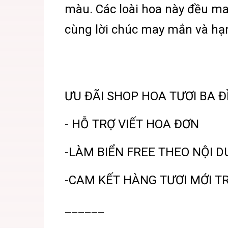
màu. Các loài hoa này đều ma
cùng lời chúc may mắn và hạ
ƯU ĐÃI SHOP HOA TƯƠI BA 
- HỖ TRỢ VIẾT HOA ĐƠN
-LÀM BIỂN FREE THEO NỘI 
-CAM KẾT HÀNG TƯƠI MỚI T
______