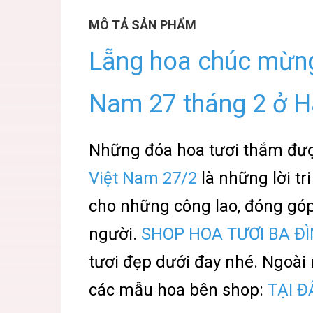
MÔ TẢ SẢN PHẨM
Lẵng hoa chúc mừng
Nam 27 tháng 2 ở H
Những đóa hoa tươi thắm đư
Việt Nam
27/2
là những lời tr
cho những công lao, đóng góp 
người.
SHOP HOA TƯƠI BA Đ
tươi đẹp dưới đay nhé. Ngoài 
các mẫu hoa bên shop:
TẠI 