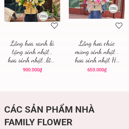
Lẵng hoa xanh lá
Lẵng hoa chúc
tặng sinh nhật ,
mừng sinh nhật .
hoa sinh nhật ,lẵng
hoa sinh nhật Hà
hoa đẹp
Nội
900.000₫
650.000₫
CÁC SẢN PHẨM NHÀ
FAMILY FLOWER