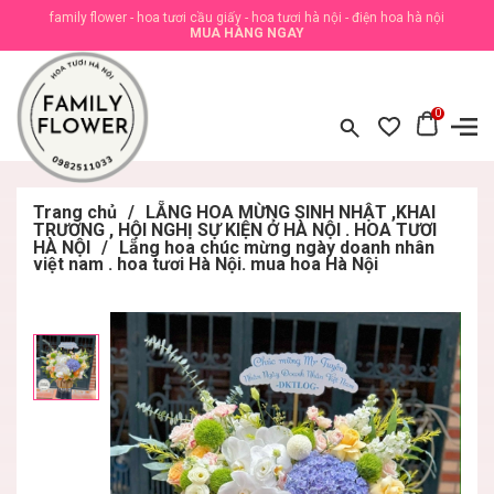
family flower - hoa tươi cầu giấy - hoa tươi hà nội - điện hoa hà nội
MUA HÀNG NGAY
0
Trang chủ
/
LẴNG HOA MỪNG SINH NHẬT ,KHAI
TRƯƠNG , HỘI NGHỊ SỰ KIỆN Ở HÀ NỘI . HOA TƯƠI
HÀ NỘI
/
Lẵng hoa chúc mừng ngày doanh nhân
việt nam . hoa tươi Hà Nội. mua hoa Hà Nội