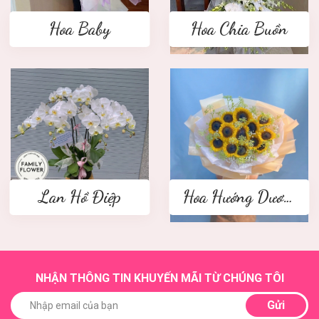
Hoa Baby
Hoa Chia Buồn
Lan Hồ Điệp
Hoa Hướng Dương
NHẬN THÔNG TIN KHUYẾN MÃI TỪ CHÚNG TÔI
Gửi