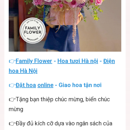
👉
Family Flower
-
Hoa tươi Hà nội
-
Điện
hoa Hà Nội
👉
Đặt hoa
online
- Giao hoa tận nơi
👉Tặng bạn thiệp chúc mừng, biển chúc
mừng
👉Đầy đủ kích cỡ dựa vào ngân sách của