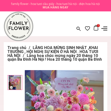
family flower - hoa tươi cầu giấy - hoa tươi hà nội - điện hoa hà nội
MUA HÀNG NGAY
0
Trang chủ
/
LẴNG HOA MỪNG SINH NHẬT ,KHAI
TRƯƠNG , HỘI NGHỊ SỰ KIỆN Ở HÀ NỘI . HOA TƯƠI
HÀ NỘI
/
Lẵng hoa chúc mừng ngày 20 tháng 10
quận Ba Đình Hà Nội ! Hoa 20 tháng 10 quận Ba Đình