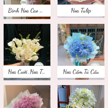
Bình Hoa Cao Cấp
Hoa Tulip
Hoa Cưới ,Hoa Tay Cầm Cô Dâu
Hoa Cẩm Tú Cầu