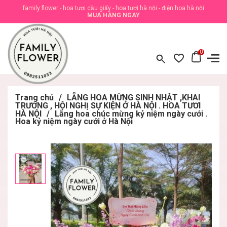
family flower - hoa tươi cầu giấy - hoa tươi hà nội - điện hoa hà nội
MUA HÀNG NGAY
0
Trang chủ
/
LẴNG HOA MỪNG SINH NHẬT ,KHAI
TRƯƠNG , HỘI NGHỊ SỰ KIỆN Ở HÀ NỘI . HOA TƯƠI
HÀ NỘI
/
Lẵng hoa chúc mừng kỷ niệm ngày cưới .
Hoa kỷ niệm ngày cưới ở Hà Nội