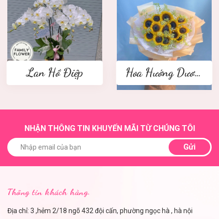
Lan Hồ Điệp
Hoa Hướng Dương
NHẬN THÔNG TIN KHUYẾN MÃI TỪ CHÚNG TÔI
Gửi
Thông tin khách hàng.
Địa chỉ: 3 ,hẻm 2/18 ngõ 432 đội cấn, phường ngọc hà , hà nội