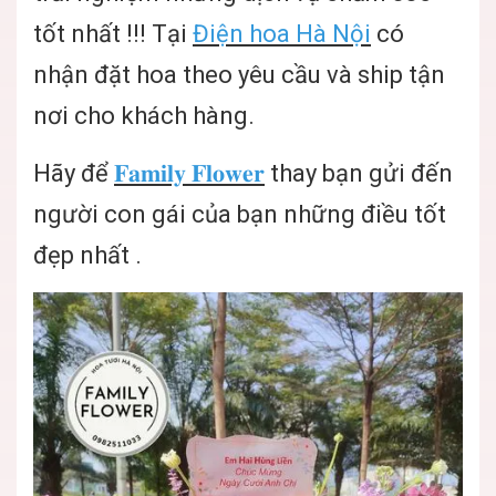
tốt nhất !!! Tại
Điện hoa Hà Nội
có
nhận đặt hoa theo yêu cầu và ship tận
nơi cho khách hàng.
Hãy để
𝐅𝐚𝐦𝐢𝐥𝐲 𝐅𝐥𝐨𝐰𝐞𝐫
thay bạn gửi đến
người con gái của bạn những điều tốt
đẹp nhất .