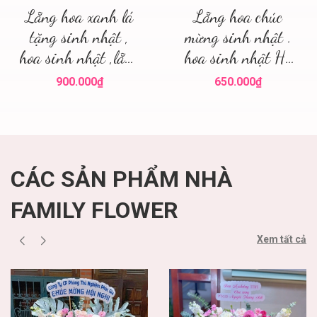
Lẵng hoa xanh lá
Lẵng hoa chúc
tặng sinh nhật ,
mừng sinh nhật .
hoa sinh nhật ,lẵng
hoa sinh nhật Hà
hoa đẹp
Nội
900.000₫
650.000₫
CÁC SẢN PHẨM NHÀ
FAMILY FLOWER
Xem tất cả