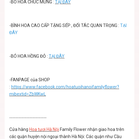
-
BÓ HOA CHÚC MỪNG
:
TẠI ĐÂY
-
BÌNH HOA CAO CẤP TẶNG SẾP , ĐỐI TÁC QUAN TRỌNG
:
TẠI
ĐÂY
-
BÓ HOA HỒNG ĐỎ
:
TẠI ĐÂY
-FANPAGE của SHOP
:
https://www.facebook.com/hoatuoihanoifamilyflower?
mibextid=ZbWKwL
------------------------
Cửa hàng
Hoa tươi Hà Nội
Family Flower nhận giao hoa trên
các quận huyện nội ngoại thành Hà Nội: Các quận như Cầu