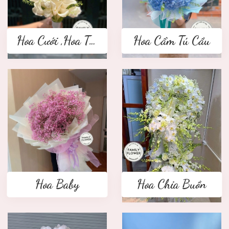
Hoa Cưới ,Hoa Tay Cầm Cô Dâu
Hoa Cẩm Tú Cầu
Hoa Baby
Hoa Chia Buồn