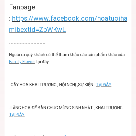
Fanpage
:
https://www.facebook.com/hoatuoihanoi
mibextid=ZbWKwL
------------------------
Ngoài ra quý khách có thể tham khảo các sản phẩm khác của
Family Flower
tại đây :
-
CÂY HOA KHAI TRƯƠNG , HỘI NGHỊ ,SỰ KIỆN
:
TẠI ĐÂY
-
LẴNG HOA ĐỂ BÀN CHÚC MỪNG SINH NHẬT , KHAI TRƯƠNG
:
TẠI ĐÂY