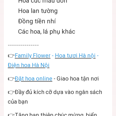
Hoa cúc mẫu đơn
Hoa lan tường
Đồng tiền nhí
Các hoa, lá phụ khác
_______________
👉
Family Flower
-
Hoa tươi Hà nội
-
Điện hoa Hà Nội
👉
Đặt hoa online
- Giao hoa tận nơi
👉Đầy đủ kích cỡ dựa vào ngân sách
của bạn
👉Tặng bạn thiệp chúc mừng, biển