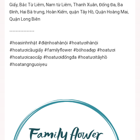
Giấy, Bắc Từ Liêm, Nam từ Liêm, Thanh Xuân, Đống Đa, Ba
Đình, Hai Bà trưng, Hoàn Kiếm, quận Tây Hồ, Quận Hoàng Mai,
Quận Long Biên
----------------
#hoasinhnhật #điệnhoahànội #hoatươihànội
#hoatươicầugiấy #familyflower #bóhoađẹp #hoatươi
#hoatươicaocấp #hoatươiđốngđa #hoatươitâyhồ
#hoatangnguoiyeu