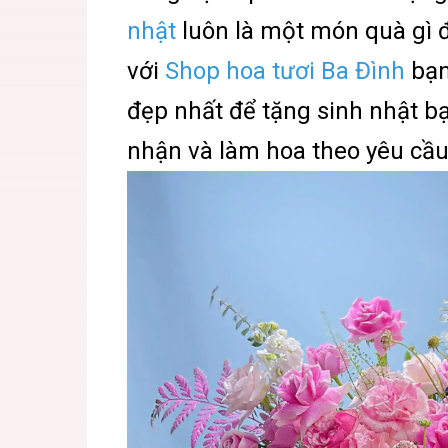
nhật
luôn là một món quà gì đ
với
Shop hoa tươi Ba Đình
bạn
đẹp nhất để tặng sinh nhật b
nhận và làm hoa theo yêu cầu