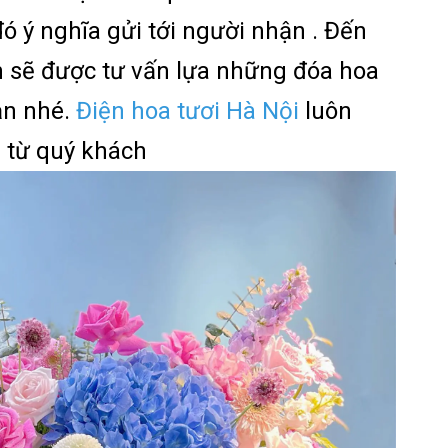
ó ý nghĩa gửi tới người nhận . Đến
 sẽ được tư vấn lựa những đóa hoa
ạn nhé.
Điện hoa tươi Hà Nội
luôn
 từ quý khách