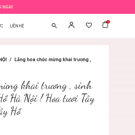
G NGAY
0
ỨC
LIÊN HỆ
NỘI
/
Lẵng hoa chúc mừng khai trương ,
ừng khai trương , sinh
ồ Hà Nội ! Hoa tươi Tây
ây Hồ