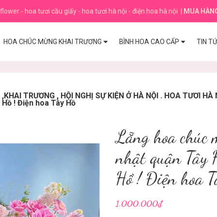
flower - hoa tươi cầu giấy - hoa tươi hà nội - điện hoa hà nội
|
MUA HÀN
HOA CHÚC MỪNG KHAI TRƯƠNG
BÌNH HOA CAO CẤP
TIN T
HAI TRƯƠNG , HỘI NGHỊ SỰ KIỆN Ở HÀ NỘI . HOA TƯƠI HÀ 
 Hồ ! Điện hoa Tây Hồ
Lẵng hoa chúc m
nhật quận Tây H
Hồ ! Điện hoa T
1.000.000₫