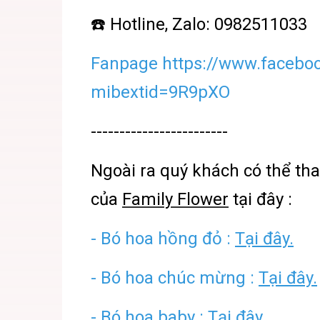
☎️ Hotline, Zalo: 0982511033
Fanpage https://www.facebo
mibextid=9R9pXO
------------------------
Ngoài ra quý khách có thể t
của
Family Flower
tại đây :
-
Bó hoa hồng đỏ :
Tại đây.
-
Bó hoa chúc mừng :
Tại đây.
-
Bó hoa baby :
Tại đây.