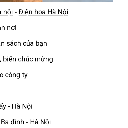
à nội
-
Điện hoa Hà Nội
ận nơi
ân sách của bạn
, biển chúc mừng
o công ty
ấy - Hà Nội
 Ba đình - Hà Nội