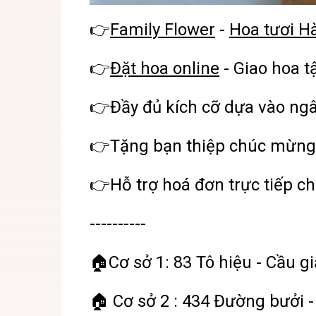
👉
Family Flower
-
Hoa tươi H
👉
Đặt hoa online
- Giao hoa t
👉Đầy đủ kích cỡ dựa vào ng
👉Tặng bạn thiệp chúc mừng
👉Hỗ trợ hoá đơn trực tiếp ch
----------
🏠Cơ sở 1: 83 Tô hiệu - Cầu gi
🏠 Cơ sở 2 : 434 Đường bưởi -