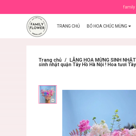
family 
TRANG CHỦ
BÓ HOA CHÚC MỪNG
Trang chủ
/
LẴNG HOA MỪNG SINH NHẬT ,K
sinh nhật quận Tây Hồ Hà Nội ! Hoa tươi Tây