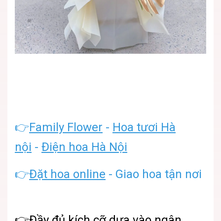
👉
Family Flower
-
Hoa tươi Hà
nội
-
Điện hoa Hà Nội
👉
Đặt hoa online
- Giao hoa tận nơi
👉Đầy đủ kích cỡ dựa vào ngân