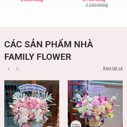
nhật quận Ba Đình
hoa tươi
2.200.000₫
Hà Nội
CÁC SẢN PHẨM NHÀ
FAMILY FLOWER
Xem tất cả