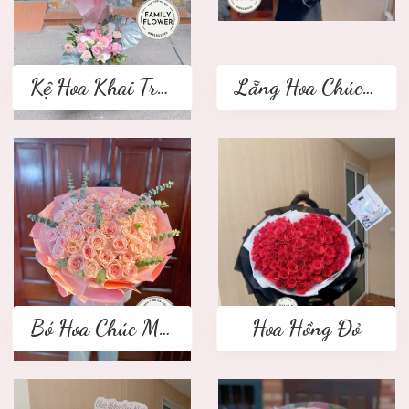
Kệ Hoa Khai Trương 2 tầng
Lẵng Hoa Chúc Mừng
Bó Hoa Chúc Mừng
Hoa Hồng Đỏ