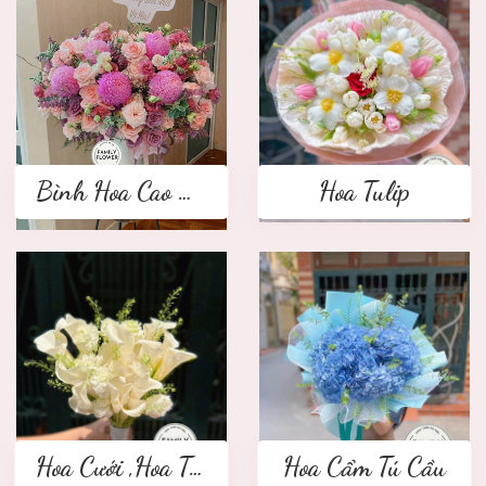
Bình Hoa Cao Cấp
Hoa Tulip
Hoa Cưới ,Hoa Tay Cầm Cô Dâu
Hoa Cẩm Tú Cầu