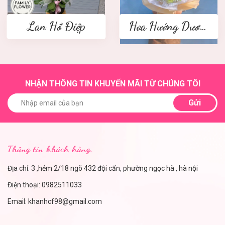
Lan Hồ Điệp
Hoa Hướng Dương
NHẬN THÔNG TIN KHUYẾN MÃI TỪ CHÚNG TÔI
Gửi
Thông tin khách hàng.
Địa chỉ: 3 ,hẻm 2/18 ngõ 432 đội cấn, phường ngọc hà , hà nội
Điện thoại:
0982511033
Email:
khanhcf98@gmail.com