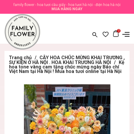
family flower - hoa tươi cầu giấy - hoa tươi hà nội - điện hoa hà nội
MUA HÀNG NGAY
0
Trang chủ
/
CÂY HOA CHÚC MỪNG KHAI TRƯƠNG ,
SỰ KIỆN Ở HÀ NỘI . HOA KHAI TRƯƠNG HÀ NỘI
/
Kệ
hoa tone vàng cam tặng chúc mừng ngày Báo chí
Việt Nam tại Hà Nội ! Mua hoa tươi online tại Hà Nội