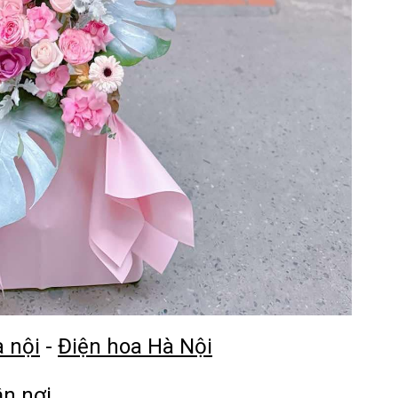
à nội
-
Điện hoa Hà Nội
ận nơ
i