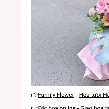
👉
Family Flower
-
Hoa tươi H
👉
Đặt hoa online
- Giao hoa t