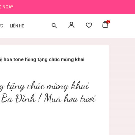
G NGAY
0
ỨC
LIÊN HỆ
ệ hoa tone hồng tặng chúc mừng khai
ng tặng chúc mừng khai
 Ba Đình ! Mua hoa tươi