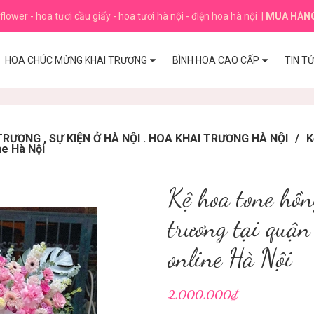
flower - hoa tươi cầu giấy - hoa tươi hà nội - điện hoa hà nội
|
MUA HÀN
HOA CHÚC MỪNG KHAI TRƯƠNG
BÌNH HOA CAO CẤP
TIN T
ƯƠNG , SỰ KIỆN Ở HÀ NỘI . HOA KHAI TRƯƠNG HÀ NỘI
/
K
ne Hà Nội
Kệ hoa tone hồ
trương tại quận
online Hà Nội
2.000.000₫