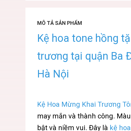
MÔ TẢ SẢN PHẨM
Kệ hoa tone hồng t
trương tại quận Ba Đ
Hà Nội
Kệ Hoa Mừng Khai Trương T
may mắn và thành công. Màu
bật và niềm vui. Đây là
kệ ho