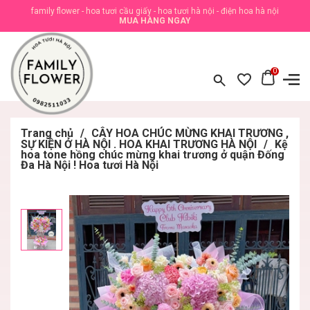
family flower - hoa tươi cầu giấy - hoa tươi hà nội - điện hoa hà nội
MUA HÀNG NGAY
0
Trang chủ
/
CÂY HOA CHÚC MỪNG KHAI TRƯƠNG ,
SỰ KIỆN Ở HÀ NỘI . HOA KHAI TRƯƠNG HÀ NỘI
/
Kệ
hoa tone hồng chúc mừng khai trương ở quận Đống
Đa Hà Nội ! Hoa tươi Hà Nội