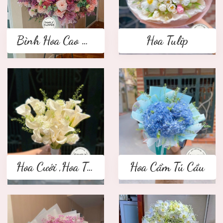
Bình Hoa Cao Cấp
Hoa Tulip
Hoa Cưới ,Hoa Tay Cầm Cô Dâu
Hoa Cẩm Tú Cầu