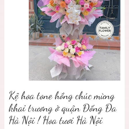
Kệ hoa tone hồng chúc mừng
khai trương ở quận Đống Đa
Hà Nội ! Hoa tươi Hà Nội