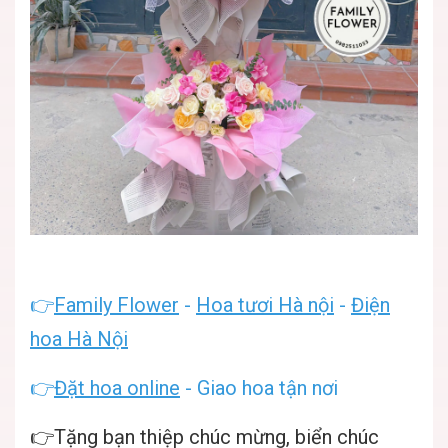
👉
Family Flower
-
Hoa tươi Hà nội
-
Điện
hoa Hà Nội
👉
Đặt hoa online
- Giao hoa tận nơi
👉Tặng bạn thiệp chúc mừng, biển chúc