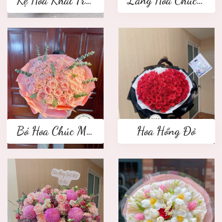
Kệ Hoa Khai Trương 2 tầng
Lẵng Hoa Chúc Mừng
Bó Hoa Chúc Mừng
Hoa Hồng Đỏ