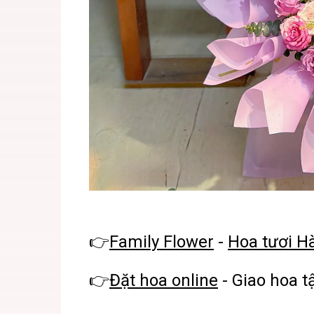
👉
Family Flower
-
Hoa tươi H
👉
Đặt hoa online
- Giao hoa t