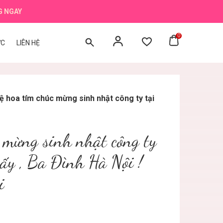
G NGAY
0
ỨC
LIÊN HỆ
ệ hoa tím chúc mừng sinh nhật công ty tại
 mừng sinh nhật công ty
ấy , Ba Đình Hà Nội !
i