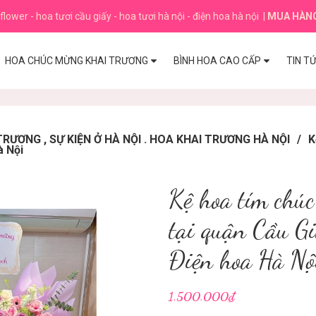
flower - hoa tươi cầu giấy - hoa tươi hà nội - điện hoa hà nội
|
MUA HÀN
HOA CHÚC MỪNG KHAI TRƯƠNG
BÌNH HOA CAO CẤP
TIN T
ƯƠNG , SỰ KIỆN Ở HÀ NỘI . HOA KHAI TRƯƠNG HÀ NỘI
/
K
à Nội
Kệ hoa tím chúc
tại quận Cầu Gi
Điện hoa Hà Nộ
1.500.000₫