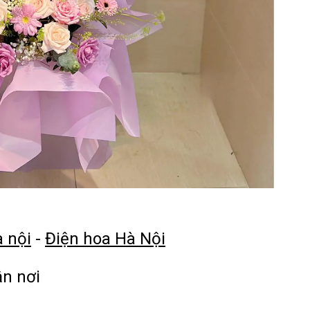
à nội
-
Điện hoa Hà Nội
ận nơi