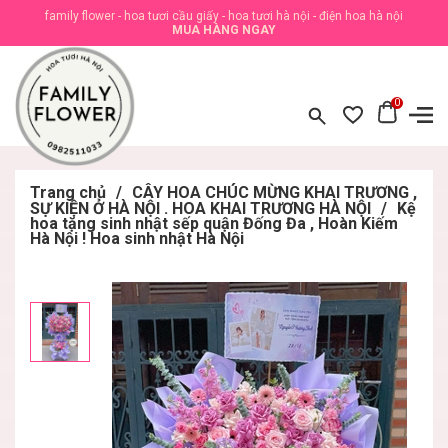
family flower - hoa tươi cầu giấy - hoa tươi hà nội - điện hoa hà nội
MUA HÀNG NGAY
0
Trang chủ
/
CÂY HOA CHÚC MỪNG KHAI TRƯƠNG ,
SỰ KIỆN Ở HÀ NỘI . HOA KHAI TRƯƠNG HÀ NỘI
/
Kệ
hoa tặng sinh nhật sếp quận Đống Đa , Hoàn Kiếm
Hà Nội ! Hoa sinh nhật Hà Nội