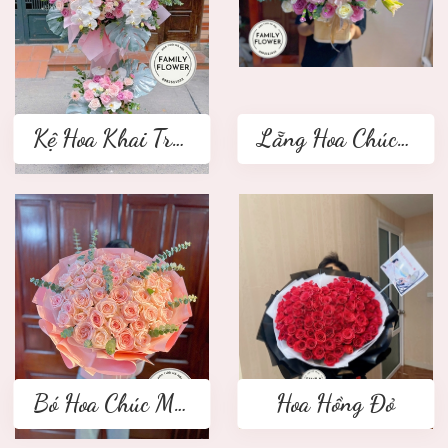
Kệ Hoa Khai Trương 2 tầng
Lẵng Hoa Chúc Mừng
Bó Hoa Chúc Mừng
Hoa Hồng Đỏ