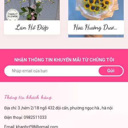
Lan Hồ Điệp
Hoa Hướng Dương
NHẬN THÔNG TIN KHUYẾN MÃI TỪ CHÚNG TÔI
Gửi
Thông tin khách hàng.
Địa chỉ: 3 ,hẻm 2/18 ngõ 432 đội cấn, phường ngọc hà , hà nội
Điện thoại:
0982511033
Email:
khanhcf98@gmail.com