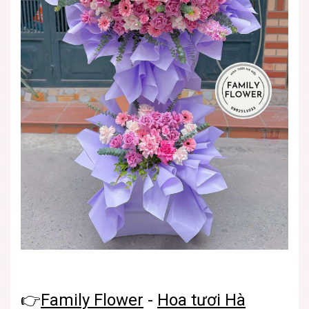
👉
Family Flower
-
Hoa tươi Hà