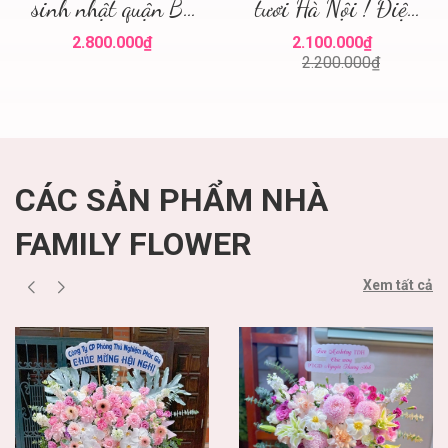
sinh nhật quận Ba
tươi Hà Nội ! Điện
Đình ! Hoa sinh
hoa Hà Nội ! Mua
2.800.000₫
2.100.000₫
nhật quận Ba Đình
hoa tươi
2.200.000₫
Hà Nội
CÁC SẢN PHẨM NHÀ
FAMILY FLOWER
Xem tất cả