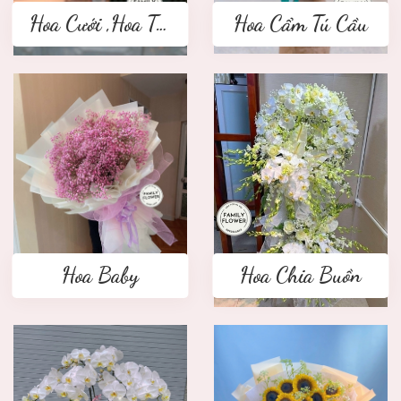
Hoa Cưới ,Hoa Tay Cầm Cô Dâu
Hoa Cẩm Tú Cầu
Hoa Baby
Hoa Chia Buồn