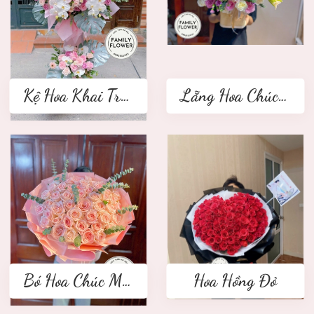
Kệ Hoa Khai Trương 2 tầng
Lẵng Hoa Chúc Mừng
Bó Hoa Chúc Mừng
Hoa Hồng Đỏ