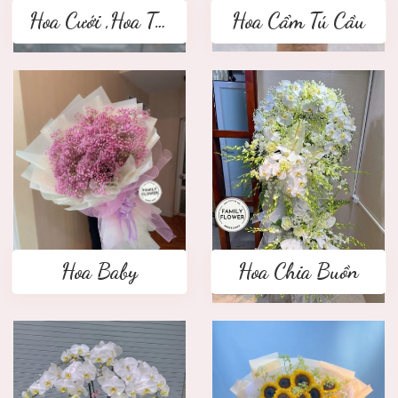
Hoa Cưới ,Hoa Tay Cầm Cô Dâu
Hoa Cẩm Tú Cầu
Hoa Baby
Hoa Chia Buồn