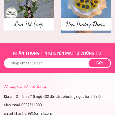
Lan Hồ Điệp
Hoa Hướng Dương
NHẬN THÔNG TIN KHUYẾN MÃI TỪ CHÚNG TÔI
Gửi
Thông tin khách hàng.
Địa chỉ: 3 ,hẻm 2/18 ngõ 432 đội cấn, phường ngọc hà , hà nội
Điện thoại:
0982511033
Email:
khanhcf98@gmail.com