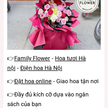
👉
Family Flower
-
Hoa tươi Hà
nội
-
Điện hoa Hà Nội
👉
Đặt hoa online
- Giao hoa tận nơ
i
👉Đầy đủ kích cỡ dựa vào ngân
sách của bạn