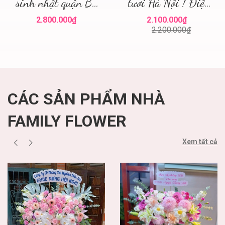
sinh nhật quận Ba
tươi Hà Nội ! Điện
Đình ! Hoa sinh
hoa Hà Nội ! Mua
2.800.000₫
2.100.000₫
nhật quận Ba Đình
hoa tươi
2.200.000₫
Hà Nội
CÁC SẢN PHẨM NHÀ
FAMILY FLOWER
Xem tất cả