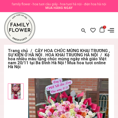
family flower - hoa tươi cầu giấy - hoa tươi hà nội - điện hoa hà nội
MUA HÀNG NGAY
0
Trang chủ
/
CÂY HOA CHÚC MỪNG KHAI TRƯƠNG ,
SỰ KIỆN Ở HÀ NỘI . HOA KHAI TRƯƠNG HÀ NỘI
/
Kệ
hoa nhiều màu tặng chúc mừng ngày nhà giáo Việt
nam 20/11 tại Ba Đình Hà Nội ! Mua hoa tươi online
Hà Nội