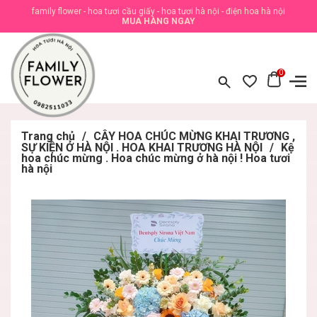
family flower - hoa tươi cầu giấy - hoa tươi hà nội - điện hoa hà nội
MUA HÀNG NGAY
0
Trang chủ
/
CÂY HOA CHÚC MỪNG KHAI TRƯƠNG ,
SỰ KIỆN Ở HÀ NỘI . HOA KHAI TRƯƠNG HÀ NỘI
/
Kệ
hoa chúc mừng . Hoa chúc mừng ở hà nội ! Hoa tươi
hà nội