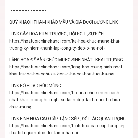
------------------------
QUÝ KHÁCH THAM KHẢO MẪU VÀ GIÁ DƯỚI ĐƯỜNG LINK :
-LINK CÂY HOA KHAI TRƯƠNG , HỘI NGHỊ ,SỰ KIỆN :
https://hoatuoionlinehanoi.com/ke-hoa-chuc-mung-khai-
truong-ky-niem-thanh-lap-cong-ty-dep-o-ha-noi -
LẴNG HOA ĐỂ BÀN CHÚC MỪNG SINH NHẬT , KHAI TRƯƠNG
https://hoatuoionlinehanoi.com/lang-hoa-mung-sinh-nhat-
khai-truong-hoi-nghi-su-kien-o-ha-noi-hoa-tuoi-ha-noi
-LINK BÓ HOA CHÚC MỪNG :
https://hoatuoionlinehanoi.com/bo-hoa-chuc-mung-sinh-
nhat-khai-truong-hoi-nghi-su-kien-dep-tai-ha-noi-bo-hoa-
chuc-mung
-LINK BÌNH HOA CAO CẤP TẶNG SẾP , ĐỐI TÁC QUAN TRỌNG :
https://hoatuoionlinehanoi.com/binh-hoa-cao-cap-tang-sep-
chu-tich-giam-doc-doi-tac-o-ha-noi