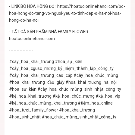
- LINK BÓ HOA HỒNG ĐỎ : https://hoatuoionlinehanoi.com/bo-
hoa-hong-do-tang-vo-nguoi-yeu-to-tinh-dep-o-ha-noi-hoa-
hong-do-ha-noi
- TẤT CẢ SẢN PHẨM NHÀ FAMILY FLOWER :
hoatuoionlinehanoi.com
----------------
#cây_hoa_khai_trương #hoa_sự_kiện
#cây_hoa_cgusc_mừng_kỷ_niệm_thành_lập_công_ty
#cây_hoa_khai_trương_cao_cấp #cây_hoa_chúc_mừng
#hoa_khai_trương_cầu_giấy #hoa_khai_trương_hà_nội
#hoa_sự_kiện #cây_hoa_chúc_mừng_sinh_nhật_công_ty
#kệ_hoa_khai_trương #kệ_hoa_chúc_mừng #kệ_hoa_vip
#kệ_hoa_chúc_mừng_khai_trương #tiệm_hoa_online
#hoa_tươi_family_flower #hoa_khai_trương
#hoa_sinh_nhật #hoa_chúc_mừng_sinh_nhật_công_ty