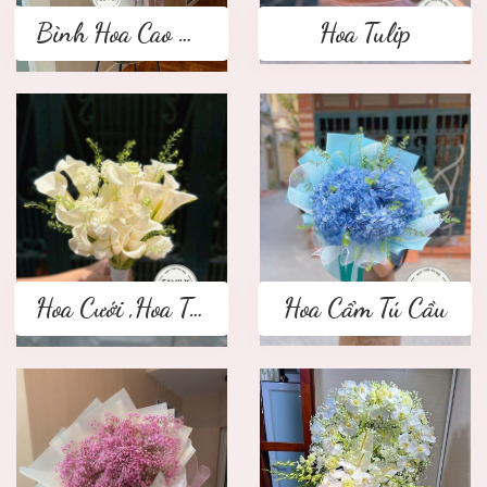
Bình Hoa Cao Cấp
Hoa Tulip
Hoa Cưới ,Hoa Tay Cầm Cô Dâu
Hoa Cẩm Tú Cầu