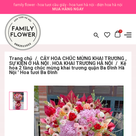
family flower - hoa tươi cầu giấy - hoa tươi hà nội - điện hoa hà nội
MUA HÀNG NGAY
0
Trang chủ
/
CÂY HOA CHÚC MỪNG KHAI TRƯƠNG ,
SỰ KIỆN Ở HÀ NỘI . HOA KHAI TRƯƠNG HÀ NỘI
/
Kệ
hoa 2 tầng chúc mừng khai trương quận Ba Đình Hà
Nội ' Hoa tươi Ba Đình