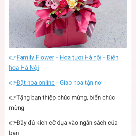
👉
Family Flower
-
Hoa tươi Hà nội
-
Điện
hoa Hà Nội
👉
Đặt hoa online
- Giao hoa tận nơi
👉Tặng bạn thiệp chúc mừng, biển chúc
mừng
👉Đầy đủ kích cỡ dựa vào ngân sách của
bạn