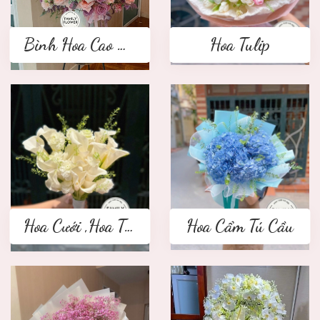
Bình Hoa Cao Cấp
Hoa Tulip
Hoa Cưới ,Hoa Tay Cầm Cô Dâu
Hoa Cẩm Tú Cầu