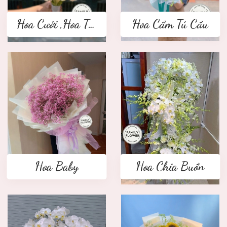
Hoa Cưới ,Hoa Tay Cầm Cô Dâu
Hoa Cẩm Tú Cầu
Hoa Baby
Hoa Chia Buồn