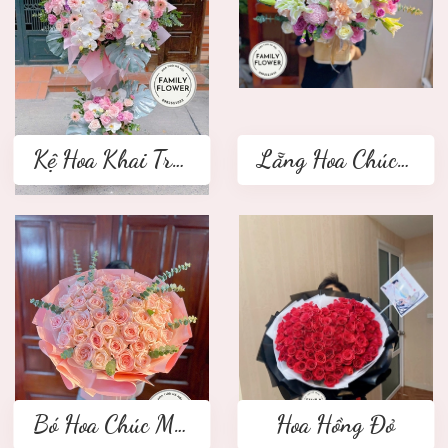
Kệ Hoa Khai Trương 2 tầng
Lẵng Hoa Chúc Mừng
Bó Hoa Chúc Mừng
Hoa Hồng Đỏ