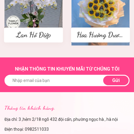
Lan Hồ Điệp
Hoa Hướng Dương
NHẬN THÔNG TIN KHUYẾN MÃI TỪ CHÚNG TÔI
Gửi
Thông tin khách hàng.
Địa chỉ: 3 ,hẻm 2/18 ngõ 432 đội cấn, phường ngọc hà , hà nội
Điện thoại:
0982511033