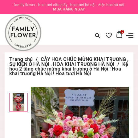
family flower - hoa tươi cầu giấy - hoa tươi hà nội - điện hoa hà nội
MUA HÀNG NGAY
0
Trang chủ
/
CÂY HOA CHÚC MỪNG KHAI TRƯƠNG ,
SỰ KIỆN Ở HÀ NỘI . HOA KHAI TRƯƠNG HÀ NỘI
/
Kệ
hoa 2 tầng chúc mừng khai trương ở Hà Nội ! Hoa
khai trương Hà Nội ! Hoa tươi Hà Nội