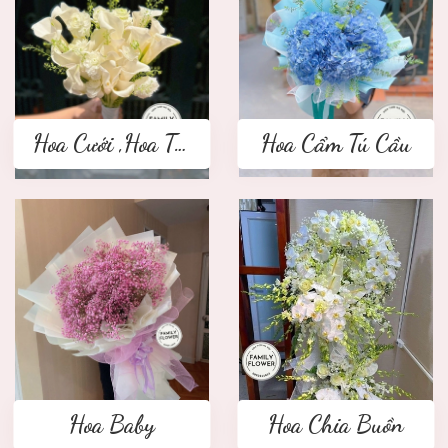
Hoa Cưới ,Hoa Tay Cầm Cô Dâu
Hoa Cẩm Tú Cầu
Hoa Baby
Hoa Chia Buồn