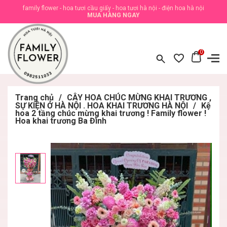
family flower - hoa tươi cầu giấy - hoa tươi hà nội - điện hoa hà nội
MUA HÀNG NGAY
0
Trang chủ
/
CÂY HOA CHÚC MỪNG KHAI TRƯƠNG ,
SỰ KIỆN Ở HÀ NỘI . HOA KHAI TRƯƠNG HÀ NỘI
/
Kệ
hoa 2 tầng chúc mừng khai trương ! Family flower !
Hoa khai trương Ba Đình