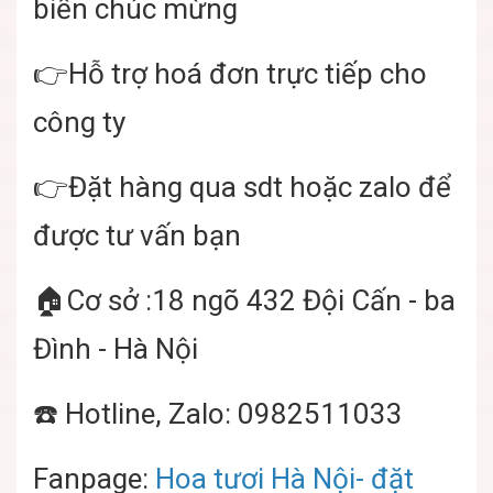
biển chúc mừng
👉Hỗ trợ hoá đơn trực tiếp cho
công ty
👉Đặt hàng qua sdt hoặc zalo để
được tư vấn bạn
🏠Cơ sở :18 ngõ 432 Đội Cấn - ba
Đình - Hà Nội
☎️ Hotline, Zalo: 0982511033
Fanpage:
Hoa tươi Hà Nội- đặt